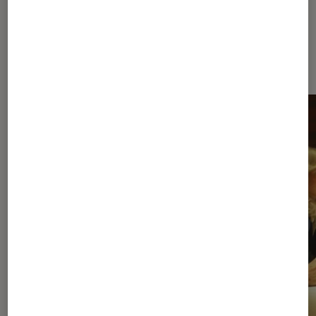
À la une de
VOIR TOUT
l'Éclaireur FNAC
l'Éclaireur fnac">