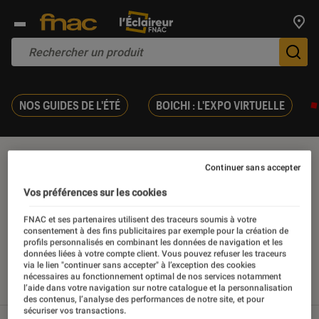
Trouv
De
NOS GUIDES DE L'ÉTÉ
BOICHI : L'EXPO VIRTUELLE
Arts martiaux
Continuer sans accepter
Vos préférences sur les cookies
FNAC et ses partenaires utilisent des traceurs soumis à votre
consentement à des fins publicitaires par exemple pour la création de
Nos derniers contenus
profils personnalisés en combinant les données de navigation et les
données liées à votre compte client. Vous pouvez refuser les traceurs
via le lien "continuer sans accepter" à l’exception des cookies
nécessaires au fonctionnement optimal de nos services notamment
Tout
Articles
Tests
l’aide dans votre navigation sur notre catalogue et la personnalisation
des contenus, l’analyse des performances de notre site, et pour
sécuriser vos transactions.