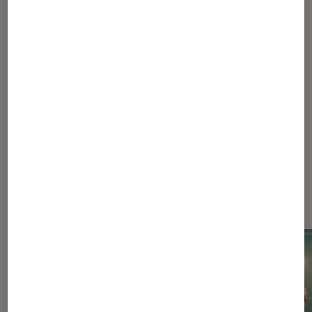
PRISE EN MAIN
Jeux vidéo
•
10 fév. 2016
Naruto Shippuden Ultimate Ninja Storm
4 : notre test en 4 points
Les plus lus dans Arts martiaux