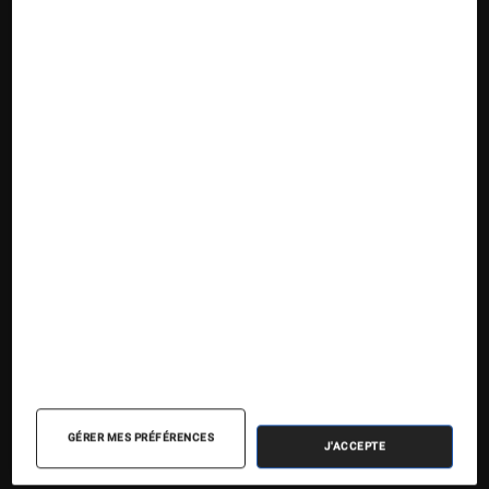
Suivez la Fnac
Nos contenus
Nos flux RSS
Articles
Tests
Dossiers
Sélections et guides
Agenda
GÉRER MES PRÉFÉRENCES
J'ACCEPTE
Podcasts