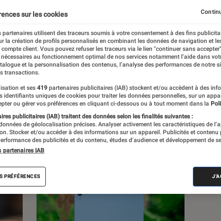
s et les dossiers concernant le constructeur
Continu
rences sur les cookies
 partenaires utilisent des traceurs soumis à votre consentement à des fins publicita
r la création de profils personnalisés en combinant les données de navigation et l
e compte client. Vous pouvez refuser les traceurs via le lien "continuer sans accepter"
 nécessaires au fonctionnement optimal de nos services notamment l’aide dans vot
atalogue et la personnalisation des contenus, l’analyse des performances de notre si
s transactions.
s
isation et ses
419
partenaires publicitaires (IAB) stockent et/ou accèdent à des inf
es identifiants uniques de cookies pour traiter les données personnelles, sur un appa
pter ou gérer vos préférences en cliquant ci-dessous ou à tout moment dans la
Poli
res publicitaires (IAB) traitent des données selon les finalités suivantes :
Sélections et guides
Tests
Produits
 données de géolocalisation précises. Analyser activement les caractéristiques de l’
tion. Stocker et/ou accéder à des informations sur un appareil. Publicités et contenu
erformance des publicités et du contenu, études d’audience et développement de se
s partenaires IAB
S PRÉFÉRENCES
J'