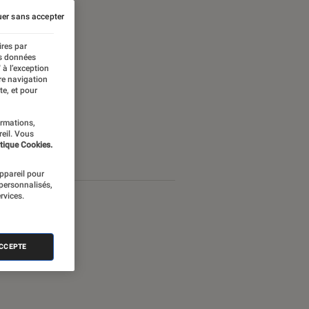
er sans accepter
ires par
es données
 à l’exception
re navigation
te, et pour
ormations,
reil. Vous
tique Cookies.
appareil pour
 personnalisés,
rvices.
ACCEPTE