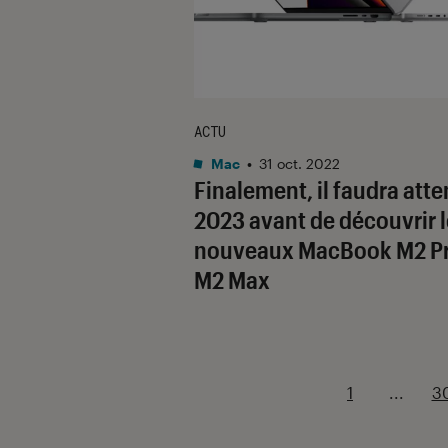
ACTU
Mac
•
31 oct. 2022
Finalement, il faudra att
2023 avant de découvrir 
nouveaux MacBook M2 Pr
M2 Max
1
...
3