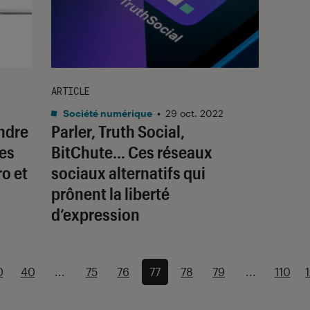
ARTICLE
Société numérique
•
29 oct. 2022
endre
Parler, Truth Social,
les
BitChute… Ces réseaux
o et
sociaux alternatifs qui
prônent la liberté
d’expression
0
40
...
75
76
77
78
79
...
110