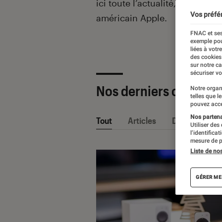
ici toute l’actualité, les test
Vos préfé
américain Apple.
FNAC et ses
exemple pou
liées à votr
des cookies
sur notre c
sécuriser vo
Nos derniers contenu
Notre organ
telles que l
pouvez acce
Nos partenai
Tout
Articles
Dossiers
Utiliser des
l’identifica
mesure de p
Liste de no
GÉRER ME