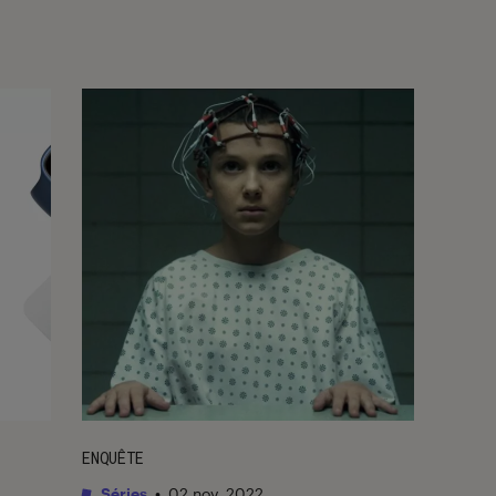
ENQUÊTE
Séries
•
02 nov. 2022