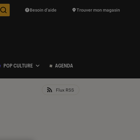
Besoin d’aide
Trouver mon magasin
Des suggestions de produits vont vous être proposées pendant vo
POP CULTURE
AGENDA
Flux RSS