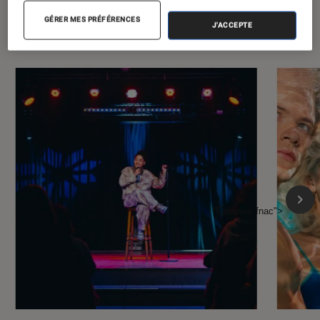
À la une de
VOIR TOUT
GÉRER MES PRÉFÉRENCES
J'ACCEPTE
l'Éclaireur FNAC
l'Éclaireur fnac">