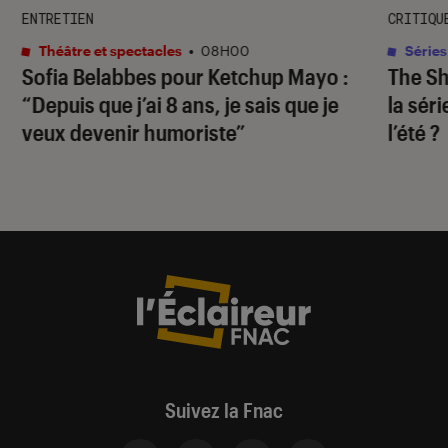
ENTRETIEN
CRITIQU
Théâtre et spectacles
•
08H00
Séries
Sofia Belabbes pour
Ketchup Mayo
:
The S
“Depuis que j’ai 8 ans, je sais que je
la sér
veux devenir humoriste”
l’été ?
Suivez la Fnac