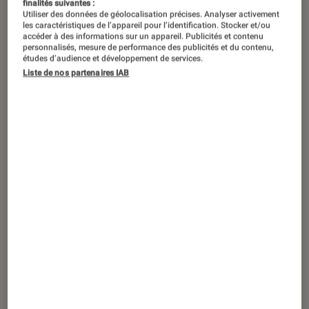
finalités suivantes :
Utiliser des données de géolocalisation précises. Analyser activement
les caractéristiques de l’appareil pour l’identification. Stocker et/ou
accéder à des informations sur un appareil. Publicités et contenu
personnalisés, mesure de performance des publicités et du contenu,
études d’audience et développement de services.
Liste de nos partenaires IAB
Ordinateurs Portables
•
25 nov. 2022
Black Friday 2022 : un MacBook Air M1 à
moins de 1000€, et ce n’est pas tout…