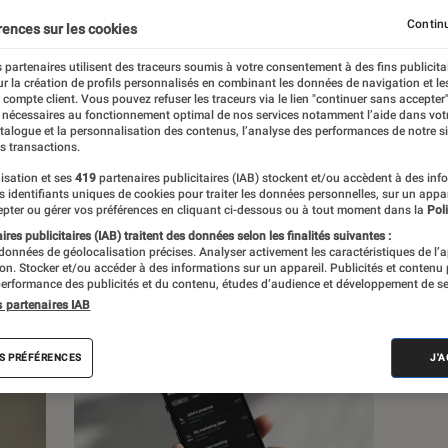
s et les dossiers concernant le constructeur
Continu
rences sur les cookies
 partenaires utilisent des traceurs soumis à votre consentement à des fins publicita
r la création de profils personnalisés en combinant les données de navigation et l
e compte client. Vous pouvez refuser les traceurs via le lien "continuer sans accepter"
 nécessaires au fonctionnement optimal de nos services notamment l’aide dans vot
atalogue et la personnalisation des contenus, l’analyse des performances de notre si
s transactions.
s
isation et ses
419
partenaires publicitaires (IAB) stockent et/ou accèdent à des inf
es identifiants uniques de cookies pour traiter les données personnelles, sur un appa
pter ou gérer vos préférences en cliquant ci-dessous ou à tout moment dans la
Poli
res publicitaires (IAB) traitent des données selon les finalités suivantes :
Sélections et guides
Tests
Produits
 données de géolocalisation précises. Analyser activement les caractéristiques de l’
tion. Stocker et/ou accéder à des informations sur un appareil. Publicités et contenu
erformance des publicités et du contenu, études d’audience et développement de se
s partenaires IAB
S PRÉFÉRENCES
J'