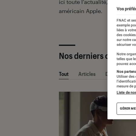
ici toute l’actualité, les test
Vos préfé
américain Apple.
FNAC et ses
exemple pou
liées à votr
des cookies
sur notre c
sécuriser vo
Nos derniers contenu
Notre organ
telles que l
pouvez acce
Nos partenai
Tout
Articles
Dossiers
Utiliser des
l’identifica
mesure de p
Liste de no
GÉRER ME