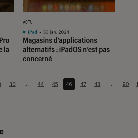
ACTU
iPad
•
30 jan. 2024
 Pro
Magasins d’applications
e la
alternatifs : iPadOS n’est pas
concerné
0
30
...
44
45
46
47
48
...
90
le