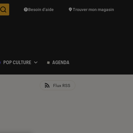
Besoin d’aide
Trouver mon magasin
Des suggestions de produits vont vous être proposées pendant vo
POP CULTURE
AGENDA
Flux RSS