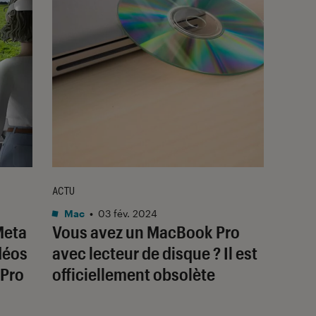
ACTU
Mac
•
03 fév. 2024
Meta
Vous avez un MacBook Pro
déos
avec lecteur de disque ? Il est
 Pro
officiellement obsolète