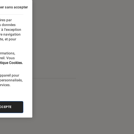
er sans accepter
ires par
es données
 à l’exception
re navigation
te, et pour
ormations,
reil. Vous
tique Cookies.
appareil pour
 personnalisés,
rvices.
ACCEPTE