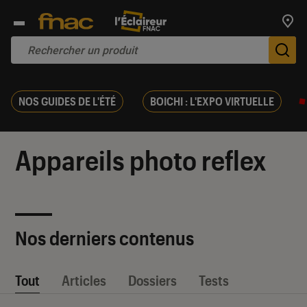
Trouv
De
NOS GUIDES DE L'ÉTÉ
BOICHI : L'EXPO VIRTUELLE
Appareils photo reflex
Nos derniers contenus
Tout
Articles
Dossiers
Tests