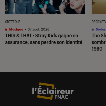
CRITIQUE
DÉCRYPT
Musique
•
07 août. 2026
Séries
THIS & THAT
: Stray Kids gagne en
The S
assurance, sans perdre son identité
sombr
1980