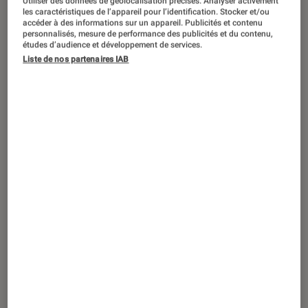
Utiliser des données de géolocalisation précises. Analyser activement
ACTU
les caractéristiques de l’appareil pour l’identification. Stocker et/ou
accéder à des informations sur un appareil. Publicités et contenu
Photo
•
08 mai. 2019
personnalisés, mesure de performance des publicités et du contenu,
Canon lance ses offres de
études d’audience et développement de services.
Liste de nos partenaires IAB
remboursement (Été 2019)