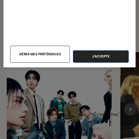
À la une de
VOIR TOUT
l'Éclaireur FNAC
GÉRER MES PRÉFÉRENCES
J'ACCEPTE
l'Éclaireur fnac">