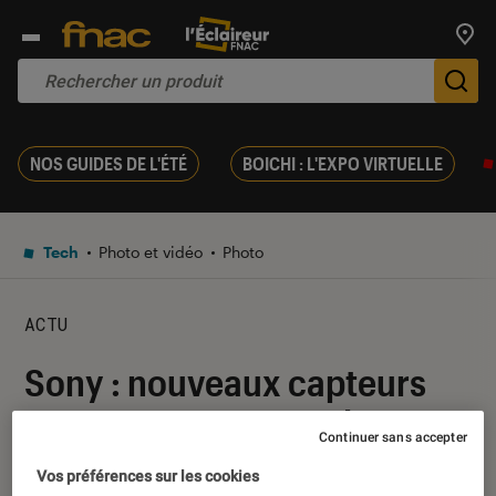
Trouv
De
NOS GUIDES DE L'ÉTÉ
BOICHI : L'EXPO VIRTUELLE
Tech
Photo et vidéo
Photo
ACTU
Sony : nouveaux capteurs
CMOS pour APS-C, plein
Continuer sans accepter
format et moyen format
Vos préférences sur les cookies