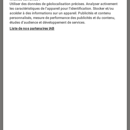
Utiliser des données de géolocalisation précises. Analyser activement
les caractéristiques de l’appareil pour l’identification. Stocker et/ou
accéder à des informations sur un appareil. Publicités et contenu
PRISE EN MAIN
personnalisés, mesure de performance des publicités et du contenu,
études d’audience et développement de services.
Photo
•
17 déc. 2022
Liste de nos partenaires IAB
Prise en main du Canon EOS R6 Mark II :
un bolide au format 24×36