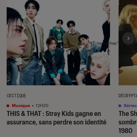
l'Éclaireur fnac">
CRITIQUE
DÉCRYPT
Musique
•
12H20
Séries
THIS & THAT
: Stray Kids gagne en
The S
assurance, sans perdre son identité
sombr
1980