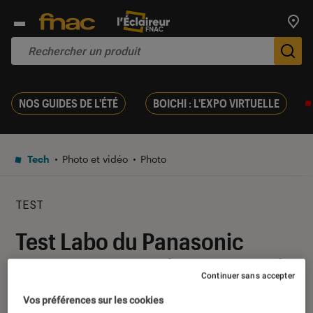
Trouv
De
NOS GUIDES DE L'ÉTÉ
BOICHI : L'EXPO VIRTUELLE
Tech
Photo et vidéo
Photo
TEST
Test Labo du Panasonic
Lumix DC-G90 (14-140 mm) :
Continuer sans accepter
à la croisée des G9 et GH5
Vos préférences sur les cookies