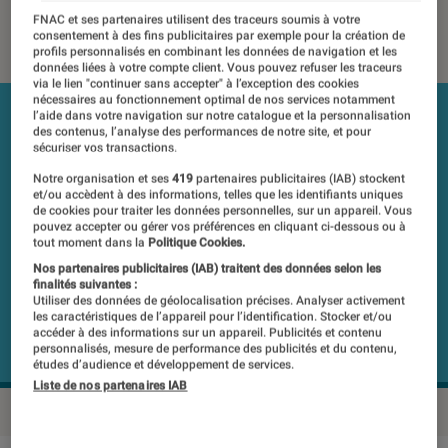
FNAC et ses partenaires utilisent des traceurs soumis à votre
17 novembre 2019
・
Par
Labo Fnac, Mathieu Freitas
consentement à des fins publicitaires par exemple pour la création de
profils personnalisés en combinant les données de navigation et les
données liées à votre compte client. Vous pouvez refuser les traceurs
via le lien "continuer sans accepter" à l’exception des cookies
nécessaires au fonctionnement optimal de nos services notamment
l’aide dans votre navigation sur notre catalogue et la personnalisation
des contenus, l’analyse des performances de notre site, et pour
sécuriser vos transactions.
Notre organisation et ses
419
partenaires publicitaires (IAB) stockent
et/ou accèdent à des informations, telles que les identifiants uniques
de cookies pour traiter les données personnelles, sur un appareil. Vous
pouvez accepter ou gérer vos préférences en cliquant ci-dessous ou à
tout moment dans la
Politique Cookies.
Nos partenaires publicitaires (IAB) traitent des données selon les
finalités suivantes :
Utiliser des données de géolocalisation précises. Analyser activement
les caractéristiques de l’appareil pour l’identification. Stocker et/ou
accéder à des informations sur un appareil. Publicités et contenu
personnalisés, mesure de performance des publicités et du contenu,
études d’audience et développement de services.
Liste de nos partenaires IAB