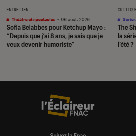
ENTRETIEN
CRITIQU
Théâtre et spectacles
•
06 août. 2026
Séries
Sofia Belabbes pour
Ketchup Mayo
:
The S
“Depuis que j’ai 8 ans, je sais que je
la sér
veux devenir humoriste”
l’été ?
Suivez la Fnac