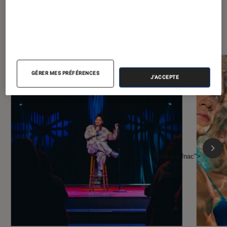
À la une de
VOIR TOUT
l'Éclaireur FNAC
GÉRER MES PRÉFÉRENCES
J'ACCEPTE
l'Éclaireur fnac">