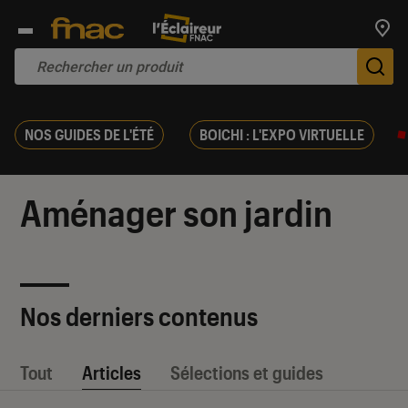
Trouv
De
NOS GUIDES DE L'ÉTÉ
BOICHI : L'EXPO VIRTUELLE
Aménager son jardin
Nos derniers contenus
Tout
Articles
Sélections et guides