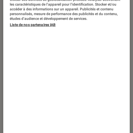
DÉCRYPTAGE
les caractéristiques de l’appareil pour l’identification. Stocker et/ou
accéder à des informations sur un appareil. Publicités et contenu
Maison
•
02 nov. 2021
personnalisés, mesure de performance des publicités et du contenu,
Être au chaud même dans son jardin :
études d’audience et développement de services.
Liste de nos partenaires IAB
tout sur les chauffages d’extérieur