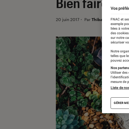
Bien faire coh
Vos préfé
20 juin 2017
・
Par
Thibault
FNAC et ses
exemple pou
liées à votr
des cookies
sur notre c
sécuriser vo
Notre organ
telles que l
pouvez acce
Nos partenai
Utiliser des
l’identifica
mesure de p
Liste de no
GÉRER ME