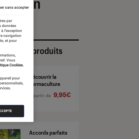
n jardin
er sans accepter
ires par
es données
 à l’exception
re navigation
te, et pour
ection de produits
ormations,
reil. Vous
tique Cookies.
Découvrir la
appareil pour
permaculture
 personnalisés,
rvices.
9,95€
À partir de
ACCEPTE
Accords parfaits