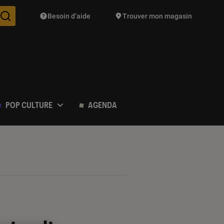
Besoin d’aide
Trouver mon magasin
Des suggestions de produits vont vous être proposées pendant vo
POP CULTURE
AGENDA