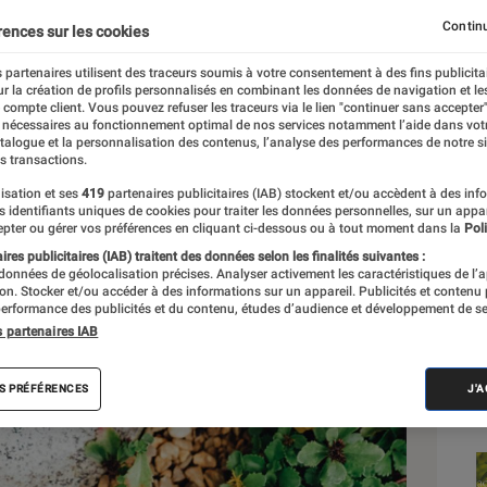
abiter les plantes de so
Continu
rences sur les cookies
 partenaires utilisent des traceurs soumis à votre consentement à des fins publicita
r la création de profils personnalisés en combinant les données de navigation et l
e compte client. Vous pouvez refuser les traceurs via le lien "continuer sans accepter"
 nécessaires au fonctionnement optimal de nos services notamment l’aide dans vot
atalogue et la personnalisation des contenus, l’analyse des performances de notre si
s transactions.
Sél
isation et ses
419
partenaires publicitaires (IAB) stockent et/ou accèdent à des inf
es identifiants uniques de cookies pour traiter les données personnelles, sur un appa
pter ou gérer vos préférences en cliquant ci-dessous ou à tout moment dans la
Poli
res publicitaires (IAB) traitent des données selon les finalités suivantes :
 données de géolocalisation précises. Analyser activement les caractéristiques de l’
tion. Stocker et/ou accéder à des informations sur un appareil. Publicités et contenu
erformance des publicités et du contenu, études d’audience et développement de se
s partenaires IAB
S PRÉFÉRENCES
J'