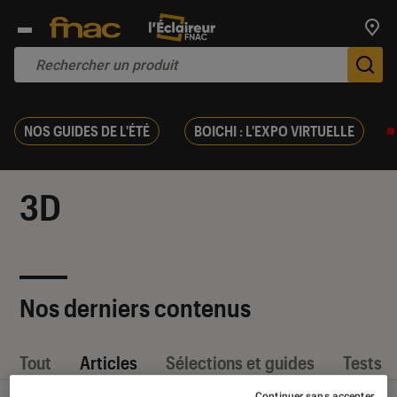
Trouv
De
NOS GUIDES DE L'ÉTÉ
BOICHI : L'EXPO VIRTUELLE
3D
Nos derniers contenus
Tout
Articles
Sélections et guides
Tests
Continuer sans accepter