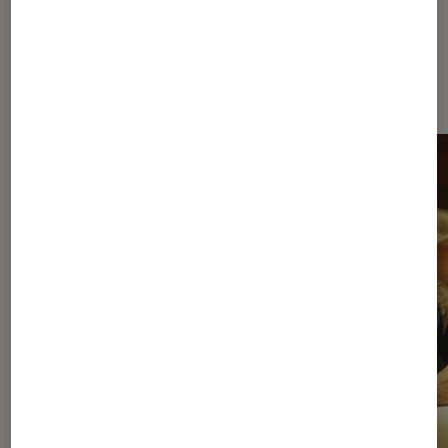
À la une de
VOIR TOUT
l'Éclaireur FNAC
l'Éclaireur fnac">