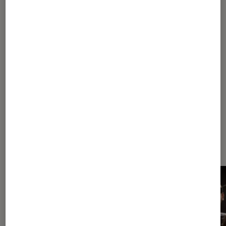
LG 42LW4500 LED 3D : plein les yeux !
1
2
Les plus lus dans 3D