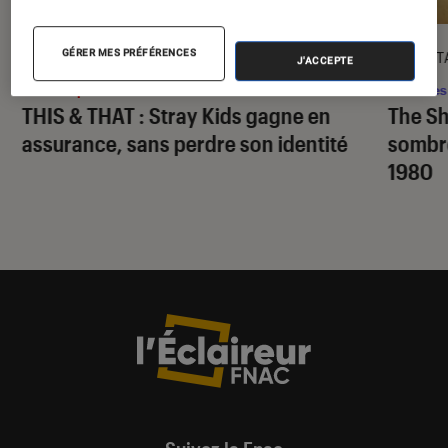
GÉRER MES PRÉFÉRENCES
CRITIQUE
DÉCRYPT
J'ACCEPTE
Musique
•
12H20
Séries
THIS & THAT
: Stray Kids gagne en
The S
assurance, sans perdre son identité
sombr
1980