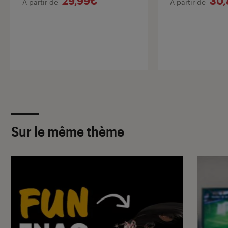
29,99€
30
À partir de
À partir de
Sur le même thème