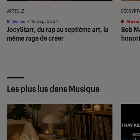
ARTICLE
DÉCRYPT
Séries
•
18 sep. 2024
Musiq
JoeyStarr, du rap au septième art, la
Bob Ma
même rage de créer
honori
Les plus lus dans Musique