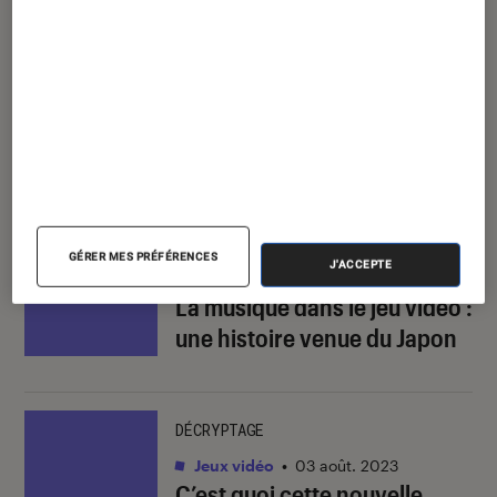
Retrouvez toutes les musiques de jeux
vidéo sur Fnac.com
À lire aussi
DÉCRYPTAGE
GÉRER MES PRÉFÉRENCES
J'ACCEPTE
Jeux vidéo
•
03 oct. 2022
La musique dans le jeu vidéo :
une histoire venue du Japon
DÉCRYPTAGE
Jeux vidéo
•
03 août. 2023
C’est quoi cette nouvelle