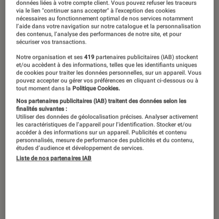
Super Mario, Minecraft, The Legend of
données liées à votre compte client. Vous pouvez refuser les traceurs
via le lien "continuer sans accepter" à l’exception des cookies
Zelda, The Last of Us… Rien qu’à
nécessaires au fonctionnement optimal de nos services notamment
l’aide dans votre navigation sur notre catalogue et la personnalisation
l’évocation de ces noms, des images
des contenus, l’analyse des performances de notre site, et pour
sécuriser vos transactions.
vous viennent en tête – mais aussi des
mélodies. Des hymnes
Notre organisation et ses
419
partenaires publicitaires (IAB) stockent
et/ou accèdent à des informations, telles que les identifiants uniques
intergénérationnels aux compositions
de cookies pour traiter les données personnelles, sur un appareil. Vous
pouvez accepter ou gérer vos préférences en cliquant ci-dessous ou à
symphoniques les plus modernes, la
tout moment dans la
Politique Cookies.
musique de jeu vidéo n’est pas un
Nos partenaires publicitaires (IAB) traitent des données selon les
finalités suivantes :
simple fond sonore : elle est le cœur
Utiliser des données de géolocalisation précises. Analyser activement
les caractéristiques de l’appareil pour l’identification. Stocker et/ou
battant de grandes aventures.
accéder à des informations sur un appareil. Publicités et contenu
personnalisés, mesure de performance des publicités et du contenu,
Découvrez notre sélection des 10
études d’audience et développement de services.
Liste de nos partenaires IAB
thèmes musicaux les plus cultes de
l’histoire du gaming.
Introduction
« It’s-a me, Mario ! »
Avouez-le, l’air s’est déjà