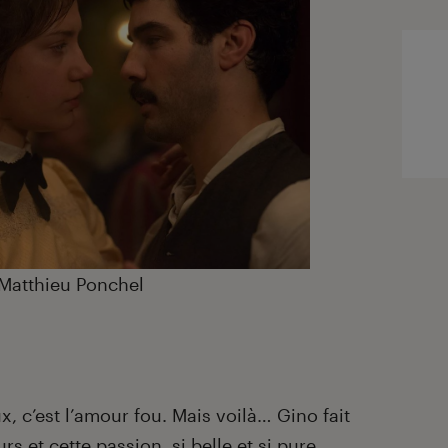
Matthieu Ponchel
, c’est l’amour fou. Mais voilà… Gino fait
s et cette passion, si belle et si pure,