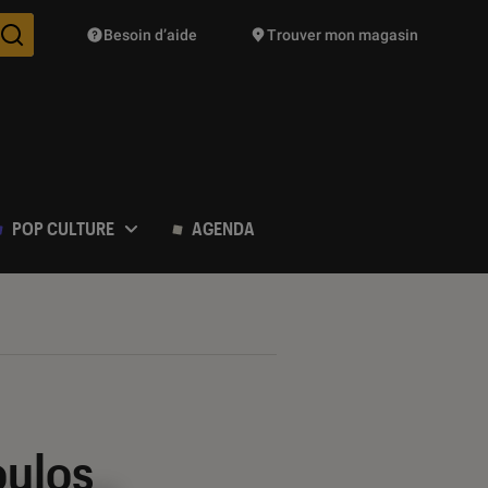
Besoin d’aide
Trouver mon magasin
Des suggestions de produits vont vous être proposées pendant vo
POP CULTURE
AGENDA
oulos