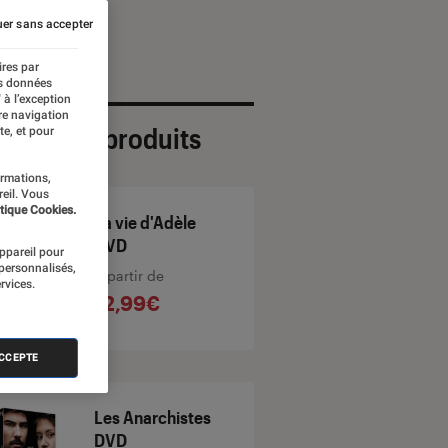
er sans accepter
ires par
es données
 à l’exception
re navigation
ection de produits
te, et pour
ormations,
reil. Vous
tique Cookies.
La vie d'Adèle
DVD
appareil pour
 personnalisés,
À partir de
rvices.
12,99€
ACCEPTE
Les Anarchistes
DVD