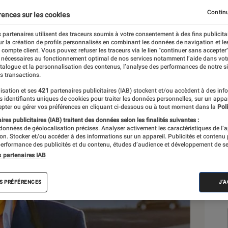
Continu
rences sur les cookies
 partenaires utilisent des traceurs soumis à votre consentement à des fins publicita
r la création de profils personnalisés en combinant les données de navigation et l
e compte client. Vous pouvez refuser les traceurs via le lien "continuer sans accepter"
 nécessaires au fonctionnement optimal de nos services notamment l’aide dans vot
Sél
atalogue et la personnalisation des contenus, l’analyse des performances de notre si
s transactions.
isation et ses
421
partenaires publicitaires (IAB) stockent et/ou accèdent à des inf
es identifiants uniques de cookies pour traiter les données personnelles, sur un appa
pter ou gérer vos préférences en cliquant ci-dessous ou à tout moment dans la
Poli
res publicitaires (IAB) traitent des données selon les finalités suivantes :
 données de géolocalisation précises. Analyser activement les caractéristiques de l’
tion. Stocker et/ou accéder à des informations sur un appareil. Publicités et contenu
erformance des publicités et du contenu, études d’audience et développement de se
s partenaires IAB
S PRÉFÉRENCES
J'