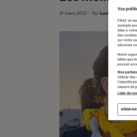
Vos préfé
31 mars 2023
・
Par
Lucie
FNAC et ses
exemple pou
liées à votr
des cookies
sur notre c
sécuriser vo
Notre organ
telles que l
pouvez acce
Nos partenai
Utiliser des
l’identifica
mesure de p
Liste de no
GÉRER ME