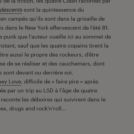
 de la fiction, les quatre Clash racontés par
descents
sont la quintessence du
n campés qu’ils sont dans la grisaille de
is dans le New York effervescent de l’été 81.
pe punk que l’auteur cueille ici au sommet de
nstant, sauf que les quatre copains tirent la
être aussi le propre des rockeurs, d’être
se de se réaliser et des cauchemars, dont
ls sont devant ou derrière soi.
ney Love
, difficile de « faire pire » après
ée par un trip au LSD à l’âge de quatre
raconte les déboires qui suivirent dans le
Sex, drugs and rock’n’roll…