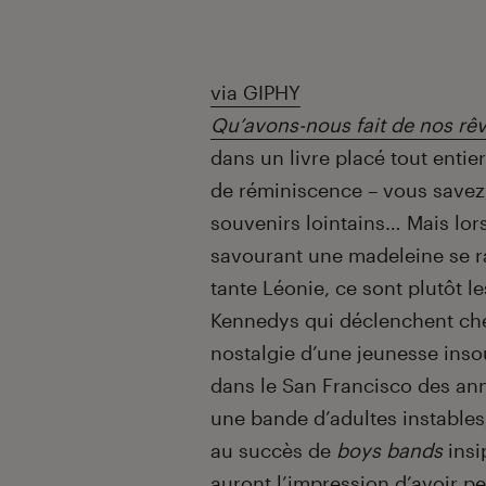
via GIPHY
Qu’avons-nous fait de nos rêv
dans un livre placé tout enti
de réminiscence – vous savez
souvenirs lointains… Mais lor
savourant une madeleine se r
tante Léonie, ce sont plutôt 
Kennedys qui déclenchent che
nostalgie d’une jeunesse inso
dans le San Francisco des ann
une bande d’adultes instables
au succès de
boys bands
insi
auront l’impression d’avoir p