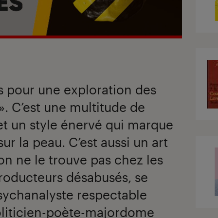
s pour une exploration des
 ». C’est une multitude de
et un style énervé qui marque
r la peau. C’est aussi un art
on ne le trouve pas chez les
 producteurs désabusés, se
ychanalyste respectable
oliticien-poète-majordome