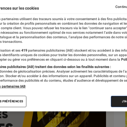
Continu
rences sur les cookies
 partenaires utilisent des traceurs soumis à votre consentement à des fins publicita
r la création de profils personnalisés en combinant les données de navigation et l
e compte client. Vous pouvez refuser les traceurs via le lien "continuer sans accepter"
 nécessaires au fonctionnement optimal de nos services notamment l’aide dans vot
Sél
atalogue et la personnalisation des contenus, l’analyse des performances de notre si
s transactions.
isation et ses
419
partenaires publicitaires (IAB) stockent et/ou accèdent à des inf
es identifiants uniques de cookies pour traiter les données personnelles, sur un appa
pter ou gérer vos préférences en cliquant ci-dessous ou à tout moment dans la
Poli
res publicitaires (IAB) traitent des données selon les finalités suivantes :
 données de géolocalisation précises. Analyser activement les caractéristiques de l’
tion. Stocker et/ou accéder à des informations sur un appareil. Publicités et contenu
erformance des publicités et du contenu, études d’audience et développement de se
s partenaires IAB
S PRÉFÉRENCES
J'