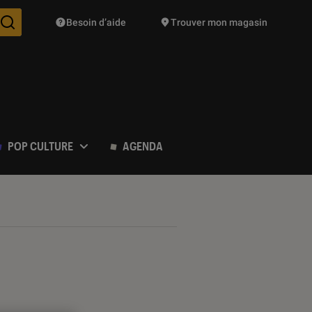
Besoin d’aide
Trouver mon magasin
Des suggestions de produits vont vous être proposées pendant vo
POP CULTURE
AGENDA