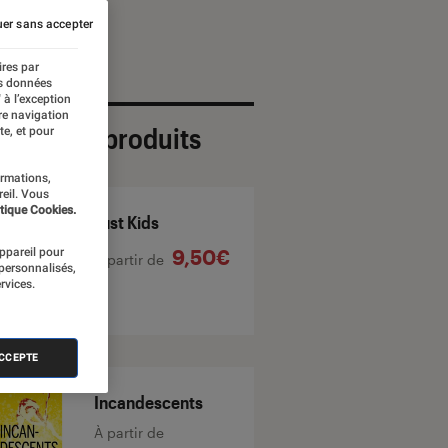
er sans accepter
ires par
es données
 à l’exception
re navigation
ection de produits
te, et pour
ormations,
reil. Vous
tique Cookies.
Just Kids
appareil pour
9,50€
À partir de
 personnalisés,
rvices.
ACCEPTE
Incandescents
À partir de