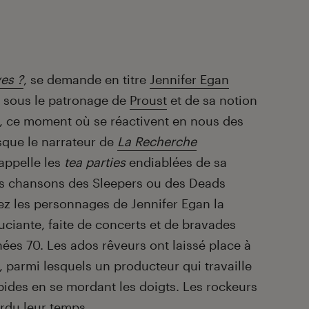
es ?
, se demande en titre
Jennifer Egan
er sous le patronage de
Proust
et de sa notion
, ce moment où se réactivent en nous des
sque le narrateur de
La Recherche
appelle les
tea parties
endiablées de sa
les chansons des Sleepers ou des Deads
z les personnages de Jennifer Egan la
uciante, faite de concerts et de bravades
ées 70. Les ados rêveurs ont laissé place à
, parmi lesquels un producteur qui travaille
pides en se mordant les doigts. Les rockeurs
erdu leur temps…