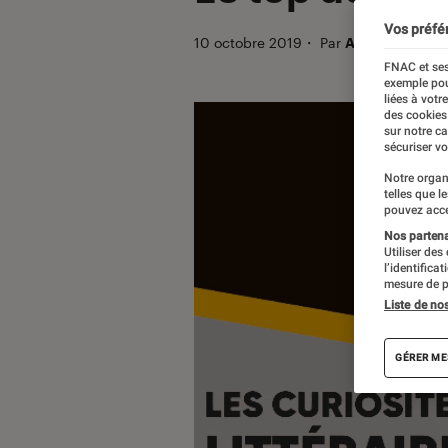
Vos préfé
10 octobre 2019
・
Par
Anna
FNAC et ses
exemple pou
liées à votr
des cookies
sur notre c
sécuriser vo
Notre organ
telles que l
pouvez acce
Nos partenai
Utiliser des
l’identifica
mesure de p
Liste de no
GÉRER ME