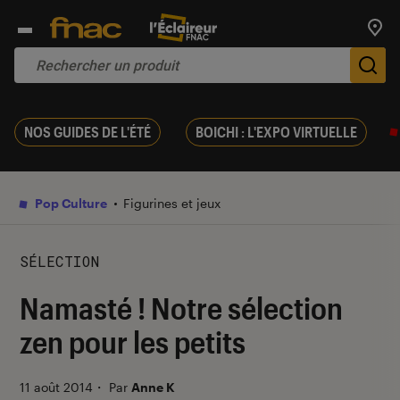
Trouv
De
NOS GUIDES DE L'ÉTÉ
BOICHI : L'EXPO VIRTUELLE
Pop Culture
Figurines et jeux
SÉLECTION
Namasté ! Notre sélection
zen pour les petits
11 août 2014
・
Par
Anne K