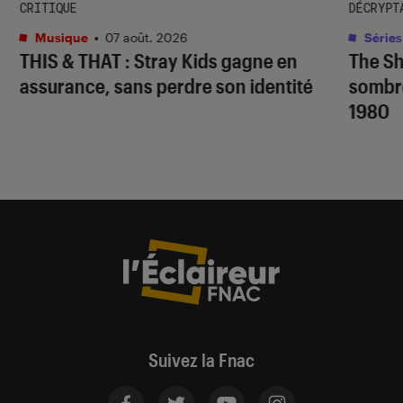
CRITIQUE
DÉCRYPT
Musique
•
07 août. 2026
Séries
THIS & THAT
: Stray Kids gagne en
The S
assurance, sans perdre son identité
sombr
1980
Suivez la Fnac