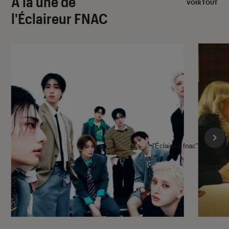
À la une de
VOIR TOUT
l'Éclaireur FNAC
l'Éclaireur fnac">