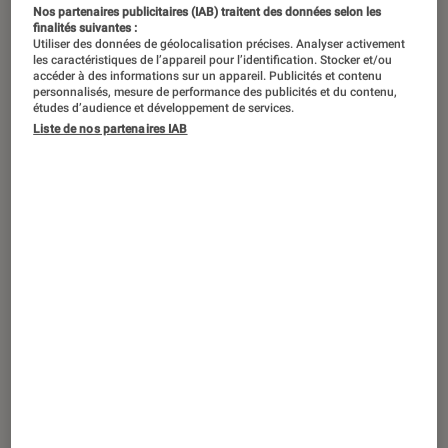
Envie de partager autre chose avec
Nos partenaires publicitaires (IAB) traitent des données selon les
finalités suivantes :
votre petit ? Il existe toute une
Utiliser des données de géolocalisation précises. Analyser activement
sélection de livres, pour les bébés
les caractéristiques de l’appareil pour l’identification. Stocker et/ou
accéder à des informations sur un appareil. Publicités et contenu
comme pour les plus grands, autour
personnalisés, mesure de performance des publicités et du contenu,
études d’audience et développement de services.
de la relaxation et du yoga. Mettez-
Liste de nos partenaires IAB
vous en tenue confortable tous les
deux, installez-vous sur un tapis de
sol, baissez un peu la lumière, et
laissez-vous aller… Après ça, votre
enfant et vous serez zen et détendus !
Avec ou sans musique, chacun trouve
son rythme et respire, enfin.
Aommm…
Introduction
Envie de partager autre chose avec votre petit