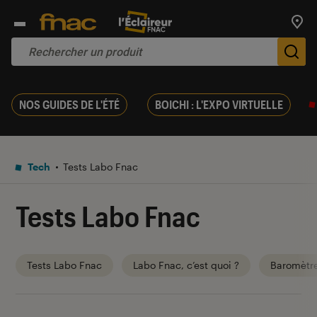
Trouv
De
NOS GUIDES DE L'ÉTÉ
BOICHI : L'EXPO VIRTUELLE
Tech
Tests Labo Fnac
Tests Labo Fnac
Tests Labo Fnac
Labo Fnac, c’est quoi ?
Baromètr