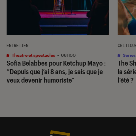
ENTRETIEN
CRITIQU
Théâtre et spectacles
•
08H00
Séries
Sofia Belabbes pour
Ketchup Mayo
:
The S
“Depuis que j’ai 8 ans, je sais que je
la sér
veux devenir humoriste”
l’été ?