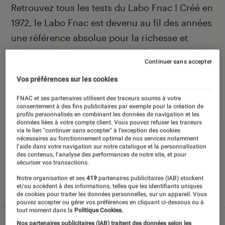
Introduction
Retrouvez tous les tests du Labo Fnac ! Créé en
1972, le Labo Fnac est devenu au fil des années
une référence absolue pour la richesse et
l’objectivité de ses tests scientifiques, pensés
Continuer sans accepter
pour être compréhensibles par le plus grand
Vos préférences sur les cookies
nombre. Pour en savoir plus,
voir notre charte
.
Et pour comparer tous les produits, visitez
FNAC et ses partenaires utilisent des traceurs soumis à votre
consentement à des fins publicitaires par exemple pour la création de
notre
comparateur
.
profils personnalisés en combinant les données de navigation et les
données liées à votre compte client. Vous pouvez refuser les traceurs
via le lien "continuer sans accepter" à l’exception des cookies
nécessaires au fonctionnement optimal de nos services notamment
l’aide dans votre navigation sur notre catalogue et la personnalisation
des contenus, l’analyse des performances de notre site, et pour
Nos derniers contenus
sécuriser vos transactions.
Notre organisation et ses
419
partenaires publicitaires (IAB) stockent
et/ou accèdent à des informations, telles que les identifiants uniques
de cookies pour traiter les données personnelles, sur un appareil. Vous
Tout
Articles
Sélections et guides
Tests
pouvez accepter ou gérer vos préférences en cliquant ci-dessous ou à
tout moment dans la
Politique Cookies.
Nos partenaires publicitaires (IAB) traitent des données selon les