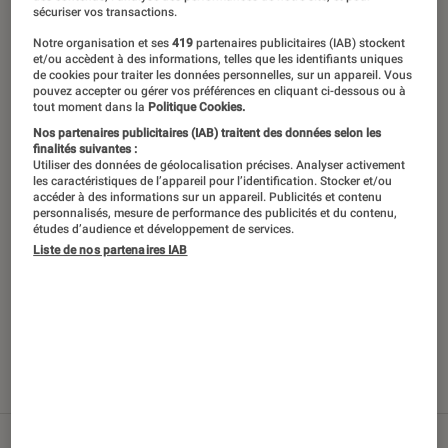
Introduction
Retrouvez tous les tests du Labo Fnac ! Créé en
sécuriser vos transactions.
1972, le Labo Fnac est devenu au fil des années
Notre organisation et ses
419
partenaires publicitaires (IAB) stockent
et/ou accèdent à des informations, telles que les identifiants uniques
une référence absolue pour la richesse et
de cookies pour traiter les données personnelles, sur un appareil. Vous
pouvez accepter ou gérer vos préférences en cliquant ci-dessous ou à
l’objectivité de ses tests scientifiques, pensés
tout moment dans la
Politique Cookies.
pour être compréhensibles par le plus grand
Nos partenaires publicitaires (IAB) traitent des données selon les
finalités suivantes :
nombre. Pour en savoir plus,
voir notre charte
.
Utiliser des données de géolocalisation précises. Analyser activement
les caractéristiques de l’appareil pour l’identification. Stocker et/ou
Et pour comparer tous les produits, visitez
accéder à des informations sur un appareil. Publicités et contenu
personnalisés, mesure de performance des publicités et du contenu,
notre
comparateur
.
études d’audience et développement de services.
Liste de nos partenaires IAB
Nos derniers contenus
Tout
Articles
Sélections et guides
Tests