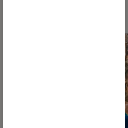
À la une de
VOIR TOUT
l'Éclaireur FNAC
l'Éclaireur fnac">