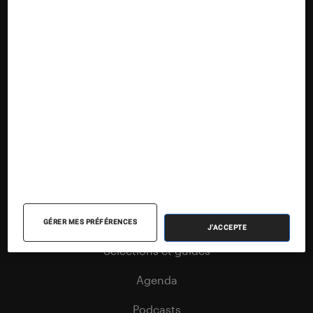
Suivez la Fnac
Nos contenus
Nos flux RSS
Articles
Tests
Dossiers
GÉRER MES PRÉFÉRENCES
J'ACCEPTE
Sélections et guides
Agenda
Podcasts