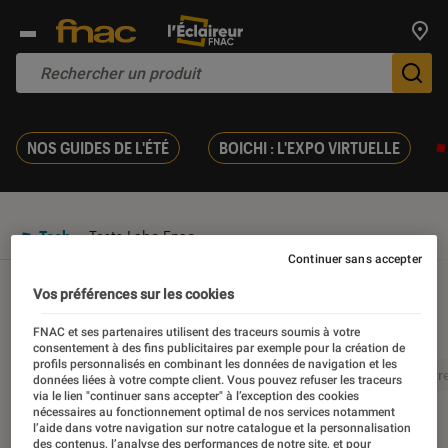
Trouv
De
NOS GUIDES DE L'ÉTÉ
BOICHI : L'EXPO VIRTUELLE
Tech
Tests Labo Fnac
Continuer sans accepter
Tests Labo Fnac
Vos préférences sur les cookies
FNAC et ses partenaires utilisent des traceurs soumis à votre
consentement à des fins publicitaires par exemple pour la création de
profils personnalisés en combinant les données de navigation et les
Tests Labo Fnac
Labo Fnac, c’est quoi ?
Baromètr
données liées à votre compte client. Vous pouvez refuser les traceurs
via le lien "continuer sans accepter" à l’exception des cookies
nécessaires au fonctionnement optimal de nos services notamment
l’aide dans votre navigation sur notre catalogue et la personnalisation
des contenus, l’analyse des performances de notre site, et pour