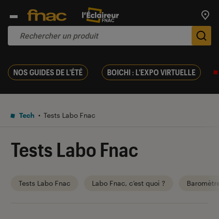
Trouv
De
NOS GUIDES DE L'ÉTÉ
BOICHI : L'EXPO VIRTUELLE
Tech
Tests Labo Fnac
Tests Labo Fnac
Tests Labo Fnac
Labo Fnac, c’est quoi ?
Baromètr