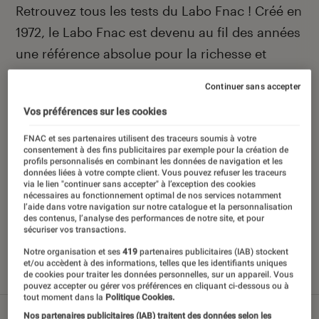
Introduction
Retrouvez tous les tests du Labo Fnac ! Créé en
1972, le Labo Fnac est devenu au fil des années
une référence absolue pour la richesse et
l’objectivité de ses tests scientifiques, pensés
Continuer sans accepter
pour être compréhensibles par le plus grand
Vos préférences sur les cookies
nombre. Pour en savoir plus,
voir notre charte
.
Et pour comparer tous les produits, visitez
FNAC et ses partenaires utilisent des traceurs soumis à votre
consentement à des fins publicitaires par exemple pour la création de
notre
comparateur
.
profils personnalisés en combinant les données de navigation et les
données liées à votre compte client. Vous pouvez refuser les traceurs
via le lien "continuer sans accepter" à l’exception des cookies
nécessaires au fonctionnement optimal de nos services notamment
l’aide dans votre navigation sur notre catalogue et la personnalisation
des contenus, l’analyse des performances de notre site, et pour
sécuriser vos transactions.
Nos derniers contenus
Notre organisation et ses
419
partenaires publicitaires (IAB) stockent
et/ou accèdent à des informations, telles que les identifiants uniques
de cookies pour traiter les données personnelles, sur un appareil. Vous
Tout
Articles
Sélections et guides
Tests
pouvez accepter ou gérer vos préférences en cliquant ci-dessous ou à
tout moment dans la
Politique Cookies.
Nos partenaires publicitaires (IAB) traitent des données selon les