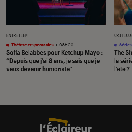
ENTRETIEN
CRITIQU
Théâtre et spectacles
•
08H00
Séries
Sofia Belabbes pour
Ketchup Mayo
:
The S
“Depuis que j’ai 8 ans, je sais que je
la sér
veux devenir humoriste”
l’été ?