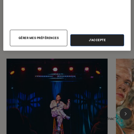
À la une de
VOIR TOUT
GÉRER MES PRÉFÉRENCES
J'ACCEPTE
l'Éclaireur FNAC
l'Éclaireur fnac">