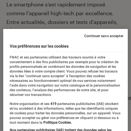
Introduction
Le smartphone s’est rapidement imposé
comme l’appareil high-tech par excellence.
Entre actualités, dossiers et tests d’appareils,
l’Éclaireur Fnac vous accompagne et vous
Continuer sans accepter
conseille quand vient le moment de changer de
Vos préférences sur les cookies
téléphone portable.
FNAC et ses partenaires utilisent des traceurs soumis à votre
consentement à des fins publicitaires par exemple pour la création de
profils personnalisés en combinant les données de navigation et les
données liées à votre compte client. Vous pouvez refuser les traceurs
via le lien "continuer sans accepter" à l’exception des cookies
Nos derniers contenus
nécessaires au fonctionnement optimal de nos services notamment
l’aide dans votre navigation sur notre catalogue et la personnalisation
des contenus, l’analyse des performances de notre site, et pour
sécuriser vos transactions.
Tout
Articles
Dossiers
Sélections et guid
Notre organisation et ses
419
partenaires publicitaires (IAB) stockent
et/ou accèdent à des informations, telles que les identifiants uniques
de cookies pour traiter les données personnelles, sur un appareil. Vous
pouvez accepter ou gérer vos préférences en cliquant ci-dessous ou à
tout moment dans la
Politique Cookies.
Nos partenaires publicitaires (IAB) traitent des données selon les