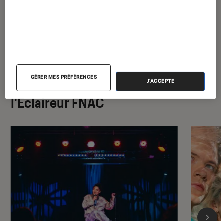
GÉRER MES PRÉFÉRENCES
À la une de
J'ACCEPTE
VOIR TOUT
l'Éclaireur FNAC