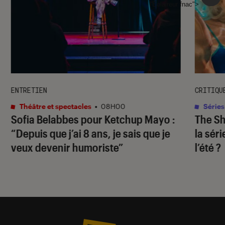
l'Éclaireur fnac">
ENTRETIEN
CRITIQU
Théâtre et spectacles
•
08H00
Séries
Sofia Belabbes pour
Ketchup Mayo
:
The S
“Depuis que j’ai 8 ans, je sais que je
la sér
veux devenir humoriste”
l’été ?