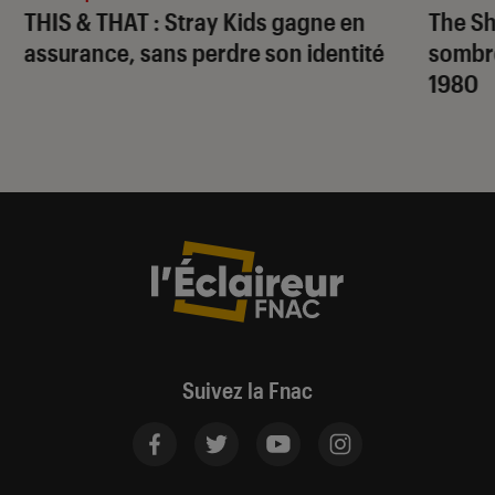
THIS & THAT
: Stray Kids gagne en
The S
assurance, sans perdre son identité
sombr
1980
Suivez la Fnac