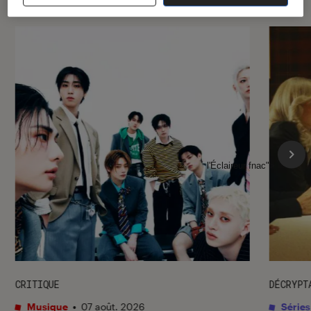
l'Éclaireur fnac">
CRITIQUE
DÉCRYPT
Musique
•
07 août. 2026
Séries