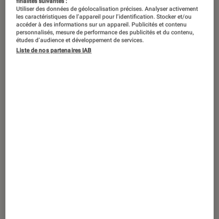
finalités suivantes :
Utiliser des données de géolocalisation précises. Analyser activement
les caractéristiques de l’appareil pour l’identification. Stocker et/ou
accéder à des informations sur un appareil. Publicités et contenu
personnalisés, mesure de performance des publicités et du contenu,
études d’audience et développement de services.
Liste de nos partenaires IAB
ACTU
Smartphones
•
13 sep. 2013
Smart Lens QX-10 et QX-100 : Sony se
lance dans les objectifs photo pour
smartphones