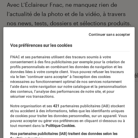
Introduction
Avec L’Éclaireur Fnac, ne manquez rien de
l’actualité de la photo et de la vidéo, à travers
nos news, tests, dossiers et sélections produits.
Continuer sans accepter
Vos préférences sur les cookies
Nos derniers contenus
FNAC et ses partenaires utilisent des traceurs soumis à votre
consentement à des fins publicitaires par exemple pour la création de
profils personnalisés en combinant les données de navigation et les
données liées à votre compte client. Vous pouvez refuser les traceurs
Tout
Articles
Événéments
Dossiers
Sé
via le lien "continuer sans accepter" à l’exception des cookies
nécessaires au fonctionnement optimal de nos services notamment
l’aide dans votre navigation sur notre catalogue et la personnalisation
des contenus, l’analyse des performances de notre site, et pour
sécuriser vos transactions.
Notre organisation et ses
421
partenaires publicitaires (IAB) stockent
et/ou accèdent à des informations, telles que les identifiants uniques
de cookies pour traiter les données personnelles, sur un appareil. Vous
pouvez accepter ou gérer vos préférences en cliquant ci-dessous ou à
tout moment dans la
Politique Cookies.
Nos partenaires publicitaires (IAB) traitent des données selon les