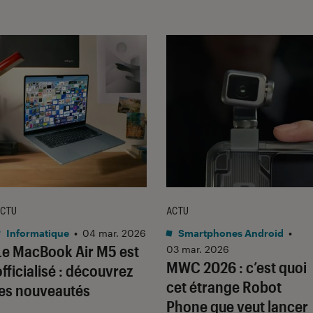
CTU
ACTU
Informatique
•
04 mar. 2026
Smartphones Android
•
Le MacBook Air M5 est
03 mar. 2026
MWC 2026 : c’est quoi
officialisé : découvrez
cet étrange Robot
les nouveautés
Phone que veut lancer