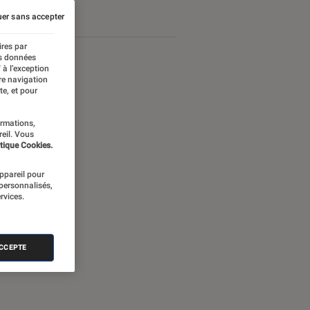
er sans accepter
ires par
es données
 à l’exception
re navigation
te, et pour
ormations,
reil. Vous
tique Cookies.
appareil pour
 personnalisés,
rvices.
nectée
ACCEPTE