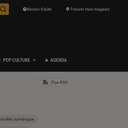
Besoin d’aide
Trouver mon magasin
Des suggestions de produits vont vous être proposées pendant vo
POP CULTURE
AGENDA
Flux RSS
Société numérique