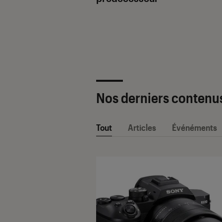
ètre SAV Fnac-
 2025 !
Nos derniers contenu
Tout
Articles
Événéments