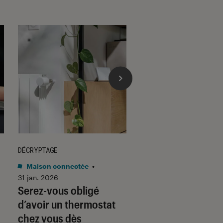
DÉCRYPTAGE
DÉCRYPTAGE
Maison connectée
•
Son
•
30 jan. 2026
Voici pourquoi les
31 jan. 2026
Serez-vous obligé
casques et écoute
d’avoir un thermostat
filaires font un re
chez vous dès
fracassant