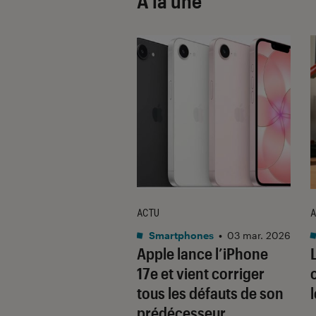
À la une
ACTU
A
•
08 oct. 2025
Smartphones
•
03 mar. 2026
 sont les produits
Apple lance l’iPhone
lus durables du
17e et vient corriger
é ? Découvrez les
tous les défauts de son
usions du
prédécesseur