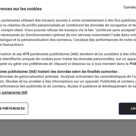
Gaming
Mobilité urbaine
Continu
rences sur les cookies
 partenaires utilisent des traceurs soumis à votre consentement à des fins publicita
r la création de profils personnalisés en combinant les données de navigation et l
e compte client. Vous pouvez refuser les traceurs via le lien "continuer sans accepter"
sques audio, objets connectés… l’Éclaireur
 nécessaires au fonctionnement optimal de nos services notamment l’aide dans vot
atalogue et la personnalisation des contenus, l’analyse des performances de notre si
 de l’actualité Tech décryptée, de nombreux
s transactions.
ue des tests de produits, réalisés par le
isation et ses
419
partenaires publicitaires (IAB) stockent et/ou accèdent à des inf
es identifiants uniques de cookies pour traiter les données personnelles, sur un appa
pter ou gérer vos préférences en cliquant ci-dessous ou à tout moment dans la
Poli
res publicitaires (IAB) traitent des données selon les finalités suivantes :
 données de géolocalisation précises. Analyser activement les caractéristiques de l’
tion. Stocker et/ou accéder à des informations sur un appareil. Publicités et contenu
erformance des publicités et du contenu, études d’audience et développement de se
s partenaires IAB
Android
Test
PC
Windows
Montre con
S PRÉFÉRENCES
J'