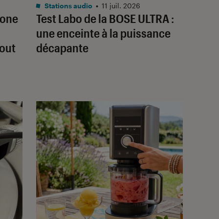
Noté 4 étoiles sur 5
Stations audio
•
11 juil. 2026
hone
Test Labo de la BOSE ULTRA :
une enceinte à la puissance
tout
décapante