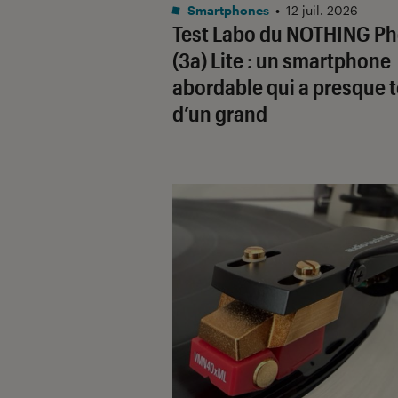
Noté 4 étoiles sur 5
Smartphones
•
12 juil. 2026
Test Labo du NOTHING P
(3a) Lite : un smartphone
abordable qui a presque 
d’un grand