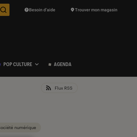
Besoin d’aide
Trouver mon magasin
Des suggestions de produits vont vous être proposées pendant vo
POP CULTURE
AGENDA
Flux RSS
Société numérique