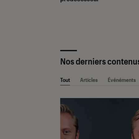
ètre SAV Fnac-
 2025 !
Nos derniers contenu
Tout
Articles
Événéments