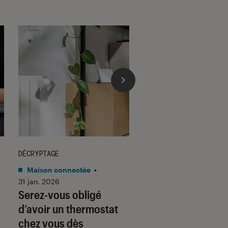
DÉCRYPTAGE
DÉCRYPTAGE
Maison connectée
•
Son
•
30 jan. 2026
Voici pourquoi les
31 jan. 2026
Serez-vous obligé
casques et écoute
d’avoir un thermostat
filaires font un re
chez vous dès
fracassant