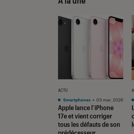
À la une
ACTU
A
•
08 oct. 2025
Smartphones
•
03 mar. 2026
 sont les produits
Apple lance l’iPhone
lus durables du
17e et vient corriger
é ? Découvrez les
tous les défauts de son
usions du
prédécesseur