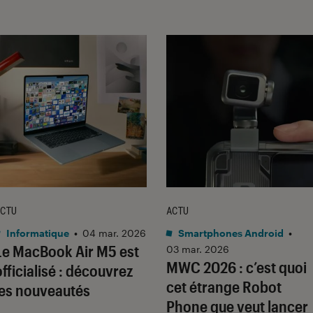
CTU
ACTU
Informatique
•
04 mar. 2026
Smartphones Android
•
Le MacBook Air M5 est
03 mar. 2026
MWC 2026 : c’est quoi
officialisé : découvrez
cet étrange Robot
les nouveautés
Phone que veut lancer