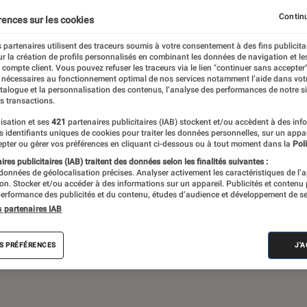
Gaming
Mobilité urbaine
Continu
rences sur les cookies
 partenaires utilisent des traceurs soumis à votre consentement à des fins publicita
r la création de profils personnalisés en combinant les données de navigation et l
e compte client. Vous pouvez refuser les traceurs via le lien "continuer sans accepter"
sques audio, objets connectés… l’Éclaireur
 nécessaires au fonctionnement optimal de nos services notamment l’aide dans vot
atalogue et la personnalisation des contenus, l’analyse des performances de notre si
 de l’actualité Tech décryptée, de nombreux
s transactions.
ue des tests de produits, réalisés par le
isation et ses
421
partenaires publicitaires (IAB) stockent et/ou accèdent à des inf
es identifiants uniques de cookies pour traiter les données personnelles, sur un appa
pter ou gérer vos préférences en cliquant ci-dessous ou à tout moment dans la
Poli
res publicitaires (IAB) traitent des données selon les finalités suivantes :
 données de géolocalisation précises. Analyser activement les caractéristiques de l’
tion. Stocker et/ou accéder à des informations sur un appareil. Publicités et contenu
erformance des publicités et du contenu, études d’audience et développement de se
s partenaires IAB
Android
Test
PC
Windows
Montre con
S PRÉFÉRENCES
J'