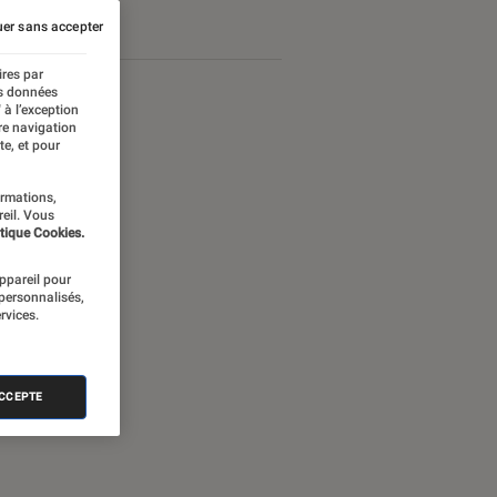
er sans accepter
ires par
es données
 à l’exception
re navigation
te, et pour
ormations,
reil. Vous
tique Cookies.
appareil pour
 personnalisés,
rvices.
nectée
ACCEPTE