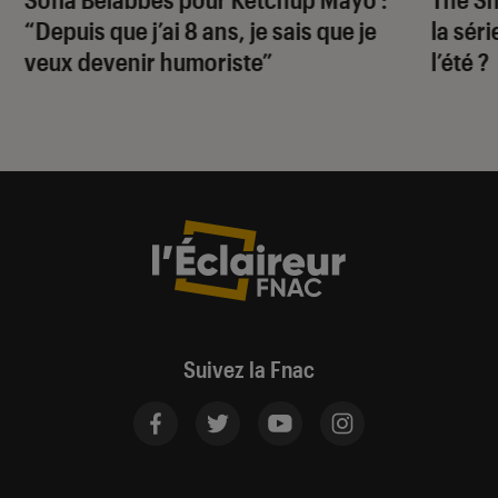
“Depuis que j’ai 8 ans, je sais que je
la sér
veux devenir humoriste”
l’été ?
Suivez la Fnac