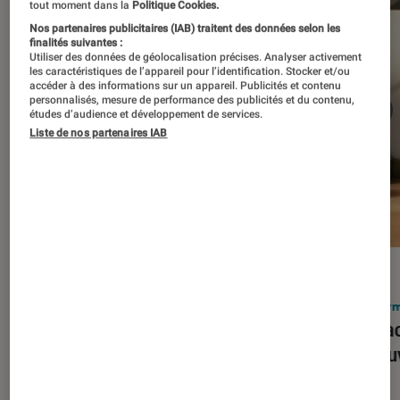
tout moment dans la
Politique Cookies.
Nos partenaires publicitaires (IAB) traitent des données selon les
finalités suivantes :
Utiliser des données de géolocalisation précises. Analyser activement
les caractéristiques de l’appareil pour l’identification. Stocker et/ou
accéder à des informations sur un appareil. Publicités et contenu
personnalisés, mesure de performance des publicités et du contenu,
études d’audience et développement de services.
Liste de nos partenaires IAB
ACTU
ACTU
Smartphones
•
03 mar. 2026
Infor
Apple lance l’iPhone 17e et vient
Le Mac
corriger tous les défauts de son
découv
prédécesseur