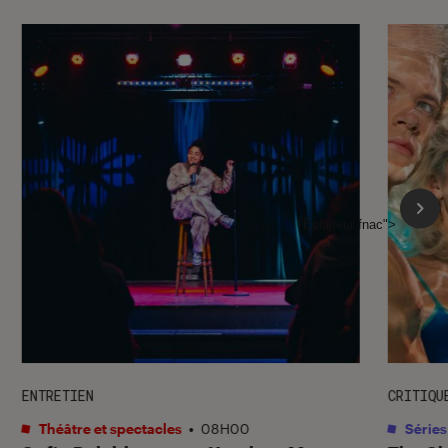
l'Éclaireur fnac">
ENTRETIEN
CRITIQU
Théâtre et spectacles
•
08H00
Séries