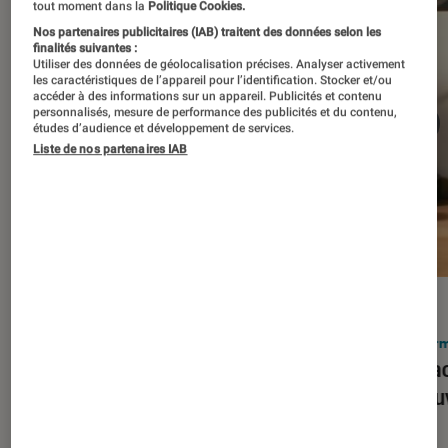
tout moment dans la
Politique Cookies.
Nos partenaires publicitaires (IAB) traitent des données selon les
finalités suivantes :
Utiliser des données de géolocalisation précises. Analyser activement
les caractéristiques de l’appareil pour l’identification. Stocker et/ou
accéder à des informations sur un appareil. Publicités et contenu
personnalisés, mesure de performance des publicités et du contenu,
études d’audience et développement de services.
Liste de nos partenaires IAB
ACTU
ACTU
Smartphones
•
03 mar. 2026
Infor
Apple lance l’iPhone 17e et vient
Le Mac
corriger tous les défauts de son
découv
prédécesseur