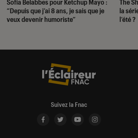
Sofia Belabbes pour
Ketchup Mayo
:
The S
“Depuis que j’ai 8 ans, je sais que je
la sér
veux devenir humoriste”
l’été ?
Suivez la Fnac