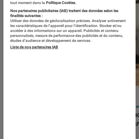
tout moment dans la
Politique Cookies.
Nos partenaires publicitaires (IAB) traitent des données selon les
finalités suivantes :
Utiliser des données de géolocalisation précises. Analyser activement
les caractéristiques de l’appareil pour l’identification. Stocker et/ou
accéder à des informations sur un appareil. Publicités et contenu
personnalisés, mesure de performance des publicités et du contenu,
études d’audience et développement de services.
Liste de nos partenaires IAB
ACTU
ACTU
Smartphones
•
03 mar. 2026
Infor
Apple lance l’iPhone 17e et vient
Le Mac
corriger tous les défauts de son
découv
prédécesseur