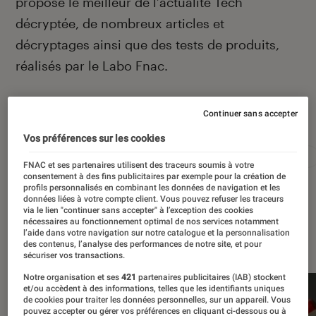
propose le meilleur de l’actualité Tech
décryptée, de nombreux articles et
décryptages ainsi que des tests de produits,
réalisés par le Labo Fnac.
Continuer sans accepter
Autour de ce sujet
Vos préférences sur les cookies
Apple
Intelligence artificielle
Android
Test
FNAC et ses partenaires utilisent des traceurs soumis à votre
consentement à des fins publicitaires par exemple pour la création de
profils personnalisés en combinant les données de navigation et les
données liées à votre compte client. Vous pouvez refuser les traceurs
via le lien "continuer sans accepter" à l’exception des cookies
nécessaires au fonctionnement optimal de nos services notamment
À la une
l’aide dans votre navigation sur notre catalogue et la personnalisation
des contenus, l’analyse des performances de notre site, et pour
sécuriser vos transactions.
Notre organisation et ses
421
partenaires publicitaires (IAB) stockent
et/ou accèdent à des informations, telles que les identifiants uniques
de cookies pour traiter les données personnelles, sur un appareil. Vous
pouvez accepter ou gérer vos préférences en cliquant ci-dessous ou à