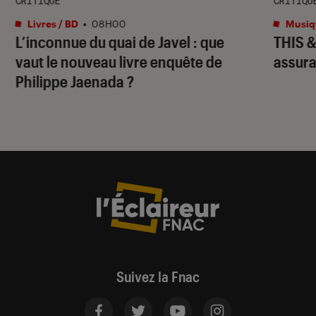
CRITIQUE
CRITIQU
Livres / BD
•
08H00
Musiq
L’inconnue du quai de Javel
: que
THIS 
vaut le nouveau livre enquête de
assura
Philippe Jaenada ?
Suivez la Fnac