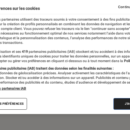
Gaming
Mobilité urbaine
Continu
rences sur les cookies
 partenaires utilisent des traceurs soumis à votre consentement à des fins publicita
r la création de profils personnalisés en combinant les données de navigation et l
e compte client. Vous pouvez refuser les traceurs via le lien "continuer sans accepter"
sques audio, objets connectés… l’Éclaireur
 nécessaires au fonctionnement optimal de nos services notamment l’aide dans vot
atalogue et la personnalisation des contenus, l’analyse des performances de notre si
 de l’actualité Tech décryptée, de nombreux
s transactions.
ue des tests de produits, réalisés par le
isation et ses
419
partenaires publicitaires (IAB) stockent et/ou accèdent à des inf
es identifiants uniques de cookies pour traiter les données personnelles, sur un appa
pter ou gérer vos préférences en cliquant ci-dessous ou à tout moment dans la
Poli
res publicitaires (IAB) traitent des données selon les finalités suivantes :
 données de géolocalisation précises. Analyser activement les caractéristiques de l’
tion. Stocker et/ou accéder à des informations sur un appareil. Publicités et contenu
erformance des publicités et du contenu, études d’audience et développement de se
s partenaires IAB
Android
Test
PC
Windows
Montre con
S PRÉFÉRENCES
J'