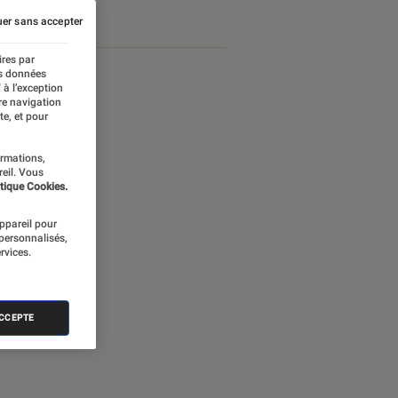
er sans accepter
ires par
es données
 à l’exception
re navigation
te, et pour
ormations,
reil. Vous
tique Cookies.
appareil pour
 personnalisés,
rvices.
nectée
ACCEPTE