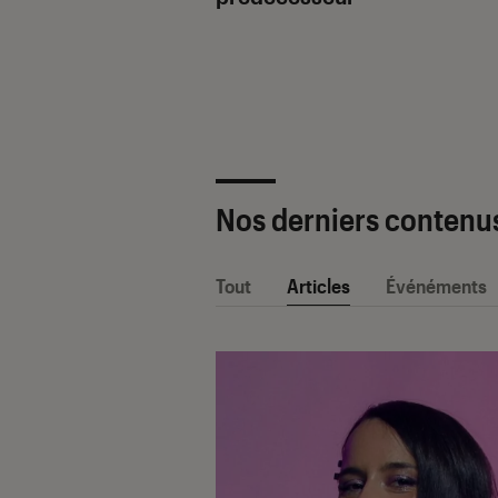
ètre SAV Fnac-
 2025 !
Nos derniers contenu
Tout
Articles
Événéments