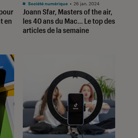
Société numérique
•
26 jan. 2024
 pour
Joann Sfar,
Masters of the air
,
t en
les 40 ans du Mac… Le top des
articles de la semaine