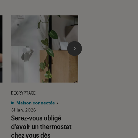
DÉCRYPTAGE
DÉCRYPTAGE
Maison connectée
•
Son
•
30 jan. 2026
Voici pourquoi les
31 jan. 2026
Serez-vous obligé
casques et écoute
d’avoir un thermostat
filaires font un re
chez vous dès
fracassant