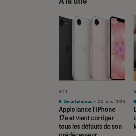
À la une
ACTU
A
•
08 oct. 2025
Smartphones
•
03 mar. 2026
 sont les produits
Apple lance l’iPhone
lus durables du
17e et vient corriger
é ? Découvrez les
tous les défauts de son
usions du
prédécesseur