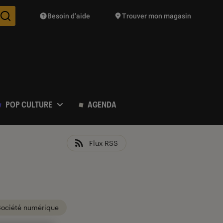
Besoin d’aide
Trouver mon magasin
Des suggestions de produits vont vous être proposées pendant vo
POP CULTURE
AGENDA
Flux RSS
Société numérique