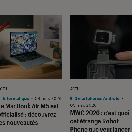
CTU
ACTU
Informatique
•
04 mar. 2026
Smartphones Android
•
Le MacBook Air M5 est
03 mar. 2026
MWC 2026 : c’est quoi
officialisé : découvrez
cet étrange Robot
les nouveautés
Phone que veut lancer