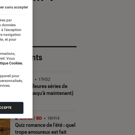
er sans accepter
ires par
es données
 à l’exception
re navigation
te, et pour
ormations,
 plus récents
reil. Vous
tique Cookies.
appareil pour
Séries
•
17H52
 personnalisés,
Les meilleures séries de
rvices.
2026 (jusqu’à maintenant)
ACCEPTE
Livres / BD
•
18H14
Quiz romance de l’été : quel
trope amoureux est fait