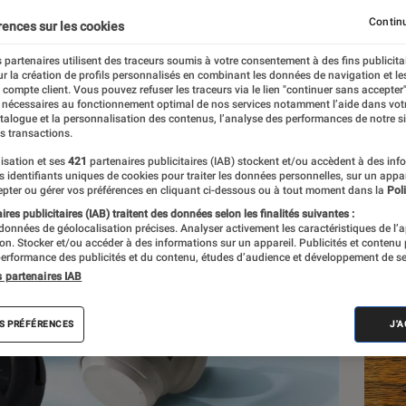
Continu
rences sur les cookies
 partenaires utilisent des traceurs soumis à votre consentement à des fins publicita
r la création de profils personnalisés en combinant les données de navigation et l
goli
e compte client. Vous pouvez refuser les traceurs via le lien "continuer sans accepter"
 nécessaires au fonctionnement optimal de nos services notamment l’aide dans vot
atalogue et la personnalisation des contenus, l’analyse des performances de notre si
s transactions.
isation et ses
421
partenaires publicitaires (IAB) stockent et/ou accèdent à des inf
Les
es identifiants uniques de cookies pour traiter les données personnelles, sur un appa
pter ou gérer vos préférences en cliquant ci-dessous ou à tout moment dans la
Poli
res publicitaires (IAB) traitent des données selon les finalités suivantes :
 données de géolocalisation précises. Analyser activement les caractéristiques de l’
tion. Stocker et/ou accéder à des informations sur un appareil. Publicités et contenu
erformance des publicités et du contenu, études d’audience et développement de se
s partenaires IAB
S PRÉFÉRENCES
J'