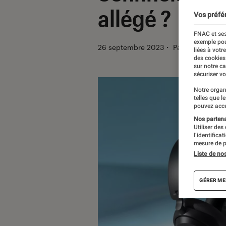
allégé ?
Vos préfé
FNAC et ses
exemple pou
26 septembre 2023
・
Par
Damien Fre
liées à votr
des cookies
sur notre c
sécuriser vo
Notre organ
telles que l
pouvez acce
Nos partenai
Utiliser des
l’identifica
mesure de p
Liste de no
GÉRER ME