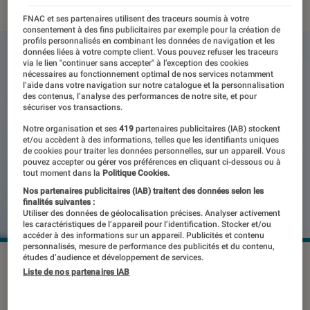
FNAC et ses partenaires utilisent des traceurs soumis à votre
consentement à des fins publicitaires par exemple pour la création de
profils personnalisés en combinant les données de navigation et les
données liées à votre compte client. Vous pouvez refuser les traceurs
via le lien "continuer sans accepter" à l’exception des cookies
nécessaires au fonctionnement optimal de nos services notamment
l’aide dans votre navigation sur notre catalogue et la personnalisation
des contenus, l’analyse des performances de notre site, et pour
sécuriser vos transactions.
Notre organisation et ses
419
partenaires publicitaires (IAB) stockent
et/ou accèdent à des informations, telles que les identifiants uniques
de cookies pour traiter les données personnelles, sur un appareil. Vous
pouvez accepter ou gérer vos préférences en cliquant ci-dessous ou à
tout moment dans la
Politique Cookies.
Nos partenaires publicitaires (IAB) traitent des données selon les
finalités suivantes :
Utiliser des données de géolocalisation précises. Analyser activement
les caractéristiques de l’appareil pour l’identification. Stocker et/ou
accéder à des informations sur un appareil. Publicités et contenu
personnalisés, mesure de performance des publicités et du contenu,
études d’audience et développement de services.
Elon Musk avait déjà annoncé la fin de cette fonctionnalité
Liste de nos partenaires IAB
en juillet.
©Alejandro_Munoz / Shutterstock