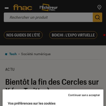
Trouv
De
NOS GUIDES DE L'ÉTÉ
BOICHI : L'EXPO VIRTUELLE
Tech
Société numérique
ACTU
Bientôt la fin des Cercles sur
X (ex-Twitter)
Continuer sans accepter
25 septembre 2023
・
Par
Kesso Diallo
Vos préférences sur les cookies