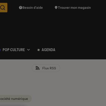
Besoin d’aide
Trouver mon magasin
Des suggestions de produits vont vous être proposées pendant vo
POP CULTURE
AGENDA
Flux RSS
Société numérique