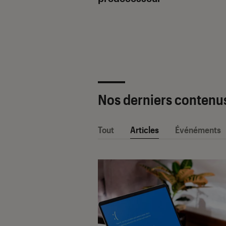
ètre SAV Fnac-
 2025 !
Nos derniers contenu
Tout
Articles
Événéments