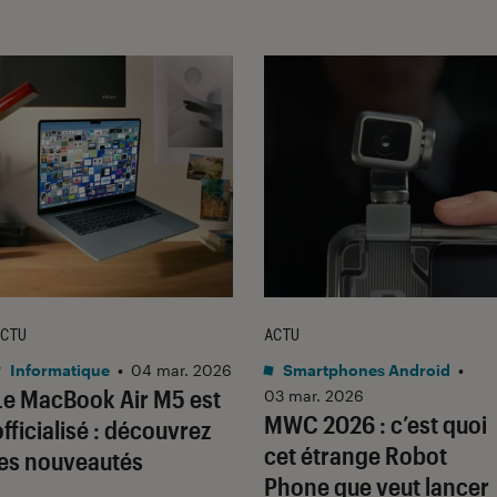
CTU
ACTU
Informatique
•
04 mar. 2026
Smartphones Android
•
Le MacBook Air M5 est
03 mar. 2026
MWC 2026 : c’est quoi
officialisé : découvrez
cet étrange Robot
les nouveautés
Phone que veut lancer