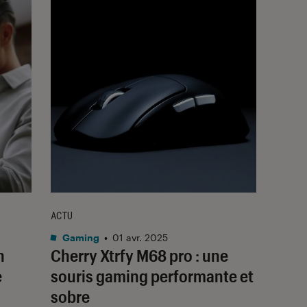
ACTU
Gaming
•
01 avr. 2025
n
Cherry Xtrfy M68 pro : une
e
souris gaming performante et
sobre