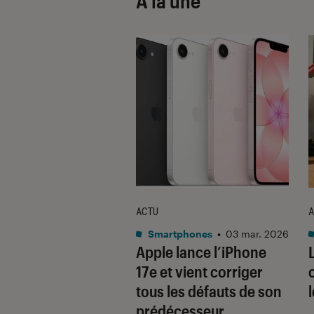
À la une
ACTU
A
•
08 oct. 2025
Smartphones
•
03 mar. 2026
 sont les produits
Apple lance l’iPhone
lus durables du
17e et vient corriger
é ? Découvrez les
tous les défauts de son
usions du
prédécesseur