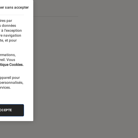
er sans accepter
ires par
es données
 à l’exception
re navigation
te, et pour
ormations,
reil. Vous
tique Cookies.
appareil pour
 personnalisés,
rvices.
nectée
ACCEPTE