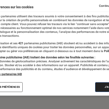
Gaming
Mobilité urbaine
Continu
rences sur les cookies
 partenaires utilisent des traceurs soumis à votre consentement à des fins publicita
r la création de profils personnalisés en combinant les données de navigation et l
e compte client. Vous pouvez refuser les traceurs via le lien "continuer sans accepter"
sques audio, objets connectés… l’Éclaireur
 nécessaires au fonctionnement optimal de nos services notamment l’aide dans vot
atalogue et la personnalisation des contenus, l’analyse des performances de notre si
 de l’actualité Tech décryptée, de nombreux
s transactions.
ue des tests de produits, réalisés par le
isation et ses
421
partenaires publicitaires (IAB) stockent et/ou accèdent à des inf
es identifiants uniques de cookies pour traiter les données personnelles, sur un appa
pter ou gérer vos préférences en cliquant ci-dessous ou à tout moment dans la
Poli
res publicitaires (IAB) traitent des données selon les finalités suivantes :
 données de géolocalisation précises. Analyser activement les caractéristiques de l’
tion. Stocker et/ou accéder à des informations sur un appareil. Publicités et contenu
erformance des publicités et du contenu, études d’audience et développement de se
s partenaires IAB
Android
Test
PC
Windows
Montre con
S PRÉFÉRENCES
J'