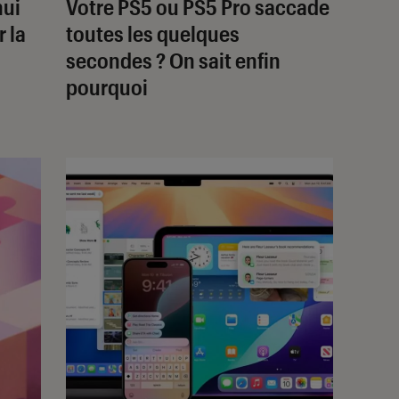
hui
Votre PS5 ou PS5 Pro saccade
r la
toutes les quelques
secondes ? On sait enfin
pourquoi