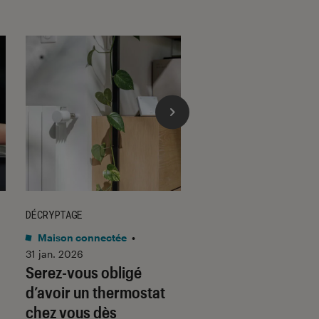
DÉCRYPTAGE
DÉCRYPTAGE
Maison connectée
•
Son
•
30 jan. 2026
Voici pourquoi les
31 jan. 2026
Serez-vous obligé
casques et écoute
d’avoir un thermostat
filaires font un re
chez vous dès
fracassant