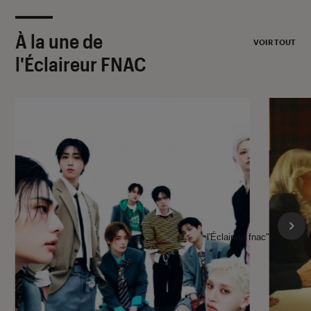
À la une de
VOIR TOUT
l'Éclaireur FNAC
l'Éclaireur fnac">