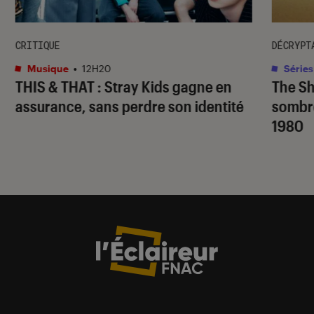
CRITIQUE
DÉCRYPT
Musique
•
12H20
Séries
THIS & THAT
: Stray Kids gagne en
The S
assurance, sans perdre son identité
sombr
1980