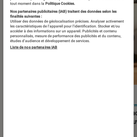
tout moment dans la
Politique Cookies.
Nos partenaires publicitaires (IAB) traitent des données selon les
finalités suivantes :
Utiliser des données de géolocalisation précises. Analyser activement
les caractéristiques de l’appareil pour l’identification. Stocker et/ou
accéder à des informations sur un appareil. Publicités et contenu
personnalisés, mesure de performance des publicités et du contenu,
études d’audience et développement de services.
Liste de nos partenaires IAB
ACTU
ACTU
Smartphones
•
03 mar. 2026
Infor
Apple lance l’iPhone 17e et vient
Le Mac
corriger tous les défauts de son
découv
prédécesseur