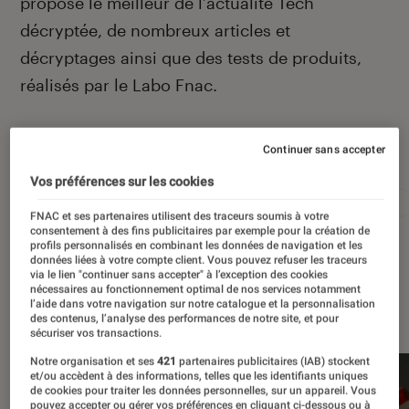
propose le meilleur de l’actualité Tech
décryptée, de nombreux articles et
décryptages ainsi que des tests de produits,
réalisés par le Labo Fnac.
Continuer sans accepter
Autour de ce sujet
Vos préférences sur les cookies
Apple
Intelligence artificielle
Android
Test
FNAC et ses partenaires utilisent des traceurs soumis à votre
consentement à des fins publicitaires par exemple pour la création de
profils personnalisés en combinant les données de navigation et les
données liées à votre compte client. Vous pouvez refuser les traceurs
via le lien "continuer sans accepter" à l’exception des cookies
nécessaires au fonctionnement optimal de nos services notamment
À la une
l’aide dans votre navigation sur notre catalogue et la personnalisation
des contenus, l’analyse des performances de notre site, et pour
sécuriser vos transactions.
Notre organisation et ses
421
partenaires publicitaires (IAB) stockent
et/ou accèdent à des informations, telles que les identifiants uniques
de cookies pour traiter les données personnelles, sur un appareil. Vous
pouvez accepter ou gérer vos préférences en cliquant ci-dessous ou à