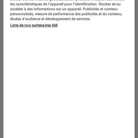
©Andrey Popov
les caractéristiques de l’appareil pour l’identification. Stocker et/ou
accéder à des informations sur un appareil. Publicités et contenu
personnalisés, mesure de performance des publicités et du contenu,
études d’audience et développement de services.
Pièce d’identité, facture, certificat
Liste de nos partenaires IAB
médical… De nombreuses démarches
nécessitent de scanner un document
pour l’archiver ou l’envoyer par email.
L’opération peut être réalisée avec
une imprimante mais aussi avec un
smartphone, mais elle nécessite de
suivre les étapes décrites ci-après !
Comment scanner un document
avec une imprimante ?
La majorité des
imprimantes sont