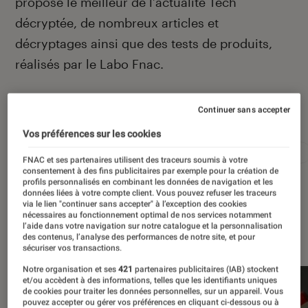
propose le meilleur de l’actualité Tech
décryptée, de nombreux articles et
décryptages ainsi que des tests de produits,
réalisés par le Labo Fnac.
Continuer sans accepter
Autour de ce sujet
Vos préférences sur les cookies
Apple
Intelligence artificielle
Android
Test
FNAC et ses partenaires utilisent des traceurs soumis à votre
consentement à des fins publicitaires par exemple pour la création de
profils personnalisés en combinant les données de navigation et les
données liées à votre compte client. Vous pouvez refuser les traceurs
via le lien "continuer sans accepter" à l’exception des cookies
nécessaires au fonctionnement optimal de nos services notamment
l’aide dans votre navigation sur notre catalogue et la personnalisation
À la une
des contenus, l’analyse des performances de notre site, et pour
sécuriser vos transactions.
Notre organisation et ses
421
partenaires publicitaires (IAB) stockent
et/ou accèdent à des informations, telles que les identifiants uniques
de cookies pour traiter les données personnelles, sur un appareil. Vous
pouvez accepter ou gérer vos préférences en cliquant ci-dessous ou à