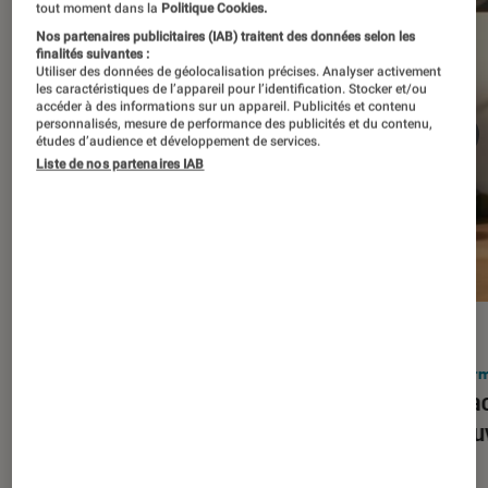
tout moment dans la
Politique Cookies.
Nos partenaires publicitaires (IAB) traitent des données selon les
finalités suivantes :
Utiliser des données de géolocalisation précises. Analyser activement
les caractéristiques de l’appareil pour l’identification. Stocker et/ou
accéder à des informations sur un appareil. Publicités et contenu
personnalisés, mesure de performance des publicités et du contenu,
études d’audience et développement de services.
Liste de nos partenaires IAB
ACTU
ACTU
Smartphones
•
03 mar. 2026
Infor
Apple lance l’iPhone 17e et vient
Le Mac
corriger tous les défauts de son
découv
prédécesseur