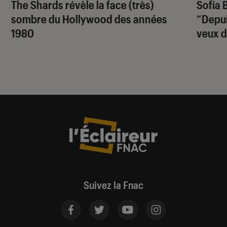
The Shards
révèle la face (très)
Sofia 
sombre du Hollywood des années
“Depuis
1980
veux d
Suivez la Fnac