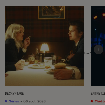
l'Éclaireur fnac">
DÉCRYPTAGE
ENTRETI
Séries
•
06 août. 2026
Théâtr