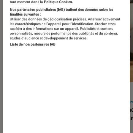
tout moment dans la
Politique Cookies.
Nos partenaires publicitaires (IAB) traitent des données selon les
finalités suivantes :
Utiliser des données de géolocalisation précises. Analyser activement
les caractéristiques de l’appareil pour l’identification. Stocker et/ou
accéder à des informations sur un appareil. Publicités et contenu
personnalisés, mesure de performance des publicités et du contenu,
études d’audience et développement de services.
Liste de nos partenaires IAB
ACTU
ACTU
Smartphones
•
03 mar. 2026
Infor
Apple lance l’iPhone 17e et vient
Le Mac
corriger tous les défauts de son
découv
prédécesseur