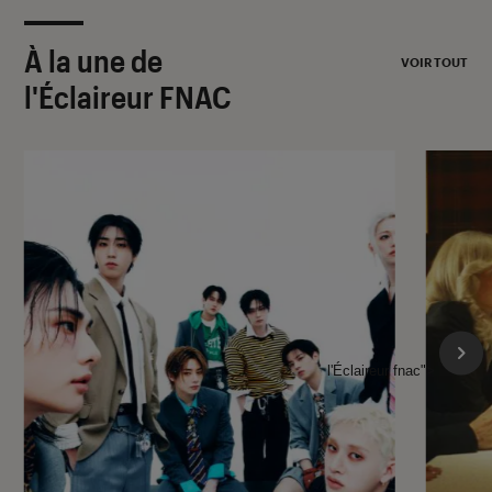
À la une de
VOIR TOUT
l'Éclaireur FNAC
l'Éclaireur fnac">