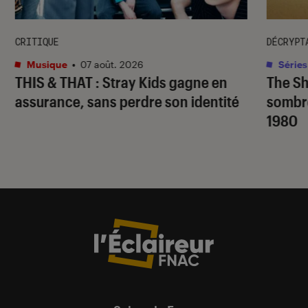
CRITIQUE
DÉCRYPT
Musique
•
07 août. 2026
Séries
THIS & THAT
: Stray Kids gagne en
The S
assurance, sans perdre son identité
sombr
1980