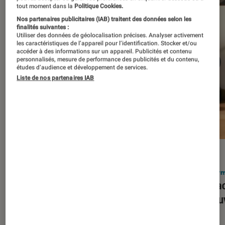
tout moment dans la
Politique Cookies.
Nos partenaires publicitaires (IAB) traitent des données selon les
finalités suivantes :
Utiliser des données de géolocalisation précises. Analyser activement
les caractéristiques de l’appareil pour l’identification. Stocker et/ou
accéder à des informations sur un appareil. Publicités et contenu
personnalisés, mesure de performance des publicités et du contenu,
études d’audience et développement de services.
Liste de nos partenaires IAB
ACTU
ACTU
Smartphones
•
03 mar. 2026
Infor
Apple lance l’iPhone 17e et vient
Le Mac
corriger tous les défauts de son
découv
prédécesseur