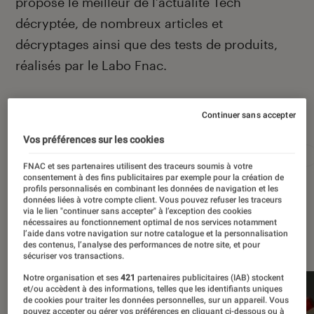
propose le meilleur de l’actualité Tech
décryptée, de nombreux articles et
décryptages ainsi que des tests de produits,
réalisés par le Labo Fnac.
Continuer sans accepter
Autour de ce sujet
Vos préférences sur les cookies
Apple
Intelligence artificielle
Android
Test
FNAC et ses partenaires utilisent des traceurs soumis à votre
consentement à des fins publicitaires par exemple pour la création de
profils personnalisés en combinant les données de navigation et les
données liées à votre compte client. Vous pouvez refuser les traceurs
via le lien "continuer sans accepter" à l’exception des cookies
nécessaires au fonctionnement optimal de nos services notamment
À la une
l’aide dans votre navigation sur notre catalogue et la personnalisation
des contenus, l’analyse des performances de notre site, et pour
sécuriser vos transactions.
Notre organisation et ses
421
partenaires publicitaires (IAB) stockent
et/ou accèdent à des informations, telles que les identifiants uniques
de cookies pour traiter les données personnelles, sur un appareil. Vous
pouvez accepter ou gérer vos préférences en cliquant ci-dessous ou à