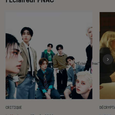
l'Éclaireur fnac">
CRITIQUE
DÉCRYPT