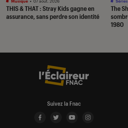
Musique
•
07 août. 2026
Séries
THIS & THAT
: Stray Kids gagne en
The S
assurance, sans perdre son identité
sombr
1980
Suivez la Fnac