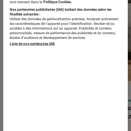
tout moment dans la
Politique Cookies.
Nos partenaires publicitaires (IAB) traitent des données selon les
finalités suivantes :
Utiliser des données de géolocalisation précises. Analyser activement
les caractéristiques de l’appareil pour l’identification. Stocker et/ou
accéder à des informations sur un appareil. Publicités et contenu
personnalisés, mesure de performance des publicités et du contenu,
études d’audience et développement de services.
Liste de nos partenaires IAB
ACTU
ACTU
Smartphones
•
03 mar. 2026
Infor
Apple lance l’iPhone 17e et vient
Le Mac
corriger tous les défauts de son
découv
prédécesseur