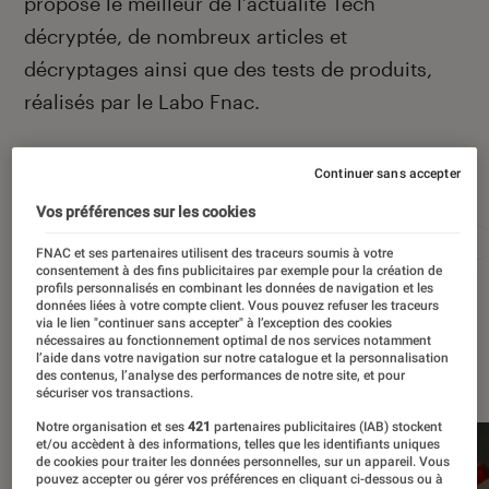
propose le meilleur de l’actualité Tech
décryptée, de nombreux articles et
décryptages ainsi que des tests de produits,
réalisés par le Labo Fnac.
Continuer sans accepter
Autour de ce sujet
Vos préférences sur les cookies
Apple
Intelligence artificielle
Android
Test
FNAC et ses partenaires utilisent des traceurs soumis à votre
consentement à des fins publicitaires par exemple pour la création de
profils personnalisés en combinant les données de navigation et les
données liées à votre compte client. Vous pouvez refuser les traceurs
via le lien "continuer sans accepter" à l’exception des cookies
nécessaires au fonctionnement optimal de nos services notamment
l’aide dans votre navigation sur notre catalogue et la personnalisation
À la une
des contenus, l’analyse des performances de notre site, et pour
sécuriser vos transactions.
Notre organisation et ses
421
partenaires publicitaires (IAB) stockent
et/ou accèdent à des informations, telles que les identifiants uniques
de cookies pour traiter les données personnelles, sur un appareil. Vous
pouvez accepter ou gérer vos préférences en cliquant ci-dessous ou à