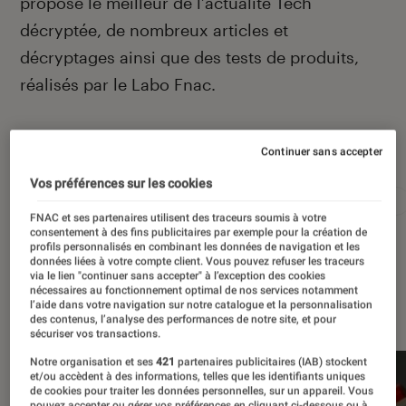
propose le meilleur de l’actualité Tech
décryptée, de nombreux articles et
décryptages ainsi que des tests de produits,
réalisés par le Labo Fnac.
Autour de ce sujet
Continuer sans accepter
Vos préférences sur les cookies
Apple
Intelligence artificielle
Android
Test
FNAC et ses partenaires utilisent des traceurs soumis à votre
consentement à des fins publicitaires par exemple pour la création de
profils personnalisés en combinant les données de navigation et les
données liées à votre compte client. Vous pouvez refuser les traceurs
via le lien "continuer sans accepter" à l’exception des cookies
nécessaires au fonctionnement optimal de nos services notamment
À la une
l’aide dans votre navigation sur notre catalogue et la personnalisation
des contenus, l’analyse des performances de notre site, et pour
sécuriser vos transactions.
Notre organisation et ses
421
partenaires publicitaires (IAB) stockent
et/ou accèdent à des informations, telles que les identifiants uniques
de cookies pour traiter les données personnelles, sur un appareil. Vous
pouvez accepter ou gérer vos préférences en cliquant ci-dessous ou à