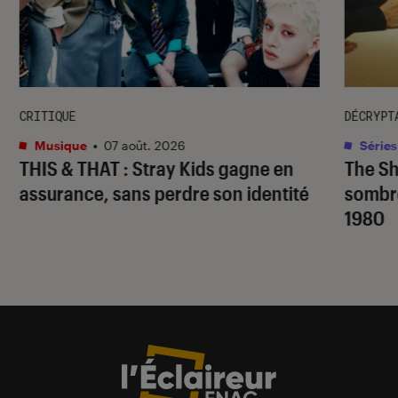
CRITIQUE
DÉCRYPT
Musique
•
07 août. 2026
Séries
THIS & THAT
: Stray Kids gagne en
The S
assurance, sans perdre son identité
sombr
1980