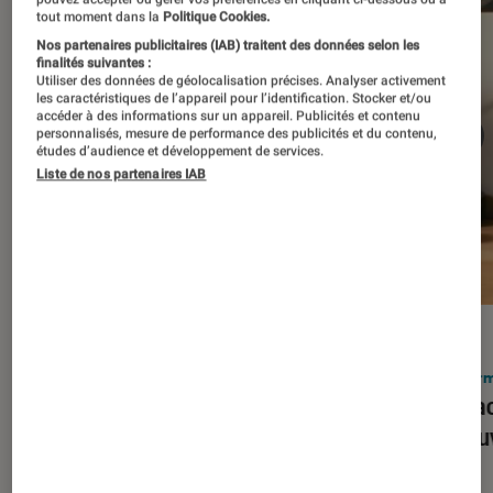
tout moment dans la
Politique Cookies.
Nos partenaires publicitaires (IAB) traitent des données selon les
finalités suivantes :
Utiliser des données de géolocalisation précises. Analyser activement
les caractéristiques de l’appareil pour l’identification. Stocker et/ou
accéder à des informations sur un appareil. Publicités et contenu
personnalisés, mesure de performance des publicités et du contenu,
études d’audience et développement de services.
Liste de nos partenaires IAB
ACTU
ACTU
Smartphones
•
03 mar. 2026
Infor
Apple lance l’iPhone 17e et vient
Le Mac
corriger tous les défauts de son
découv
prédécesseur