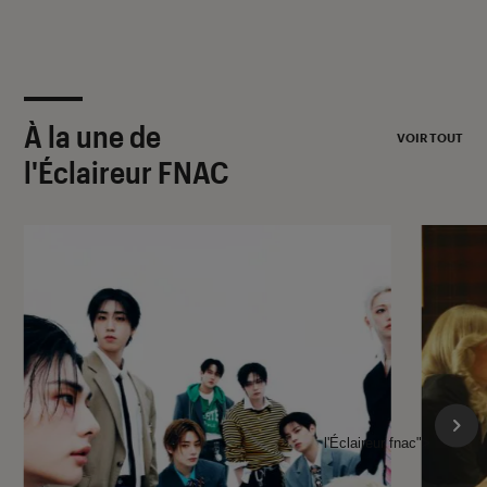
À la une de
VOIR TOUT
l'Éclaireur FNAC
l'Éclaireur fnac">