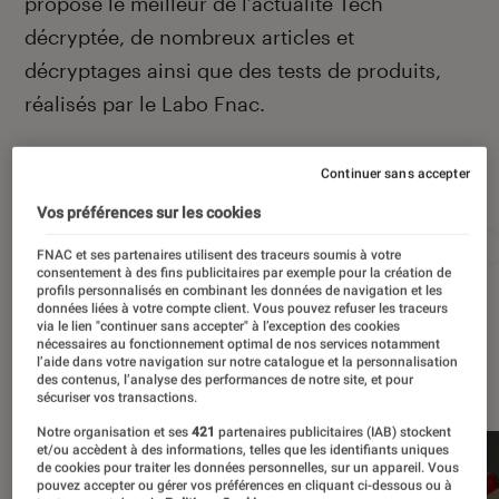
propose le meilleur de l’actualité Tech
décryptée, de nombreux articles et
décryptages ainsi que des tests de produits,
réalisés par le Labo Fnac.
Continuer sans accepter
Autour de ce sujet
Vos préférences sur les cookies
Apple
Intelligence artificielle
Android
Test
FNAC et ses partenaires utilisent des traceurs soumis à votre
consentement à des fins publicitaires par exemple pour la création de
profils personnalisés en combinant les données de navigation et les
données liées à votre compte client. Vous pouvez refuser les traceurs
via le lien "continuer sans accepter" à l’exception des cookies
nécessaires au fonctionnement optimal de nos services notamment
l’aide dans votre navigation sur notre catalogue et la personnalisation
À la une
des contenus, l’analyse des performances de notre site, et pour
sécuriser vos transactions.
Notre organisation et ses
421
partenaires publicitaires (IAB) stockent
et/ou accèdent à des informations, telles que les identifiants uniques
de cookies pour traiter les données personnelles, sur un appareil. Vous
pouvez accepter ou gérer vos préférences en cliquant ci-dessous ou à