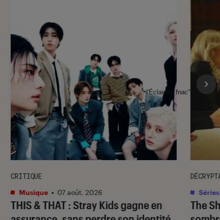
l'Éclaireur fnac">
CRITIQUE
DÉCRYPT
Musique
•
07 août. 2026
Séries
THIS & THAT
: Stray Kids gagne en
The S
assurance, sans perdre son identité
sombr