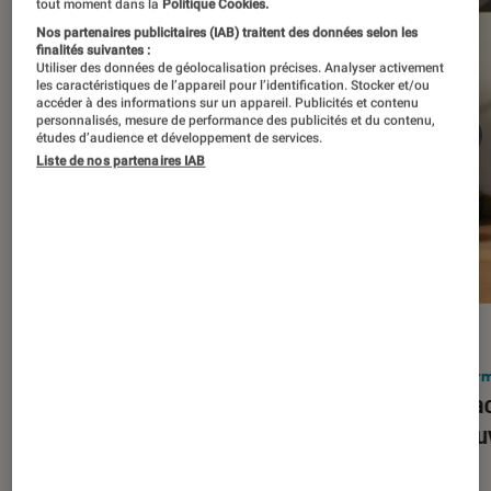
tout moment dans la
Politique Cookies.
Nos partenaires publicitaires (IAB) traitent des données selon les
finalités suivantes :
Utiliser des données de géolocalisation précises. Analyser activement
les caractéristiques de l’appareil pour l’identification. Stocker et/ou
accéder à des informations sur un appareil. Publicités et contenu
personnalisés, mesure de performance des publicités et du contenu,
études d’audience et développement de services.
Liste de nos partenaires IAB
ACTU
ACTU
Smartphones
•
03 mar. 2026
Infor
Apple lance l’iPhone 17e et vient
Le Mac
corriger tous les défauts de son
découv
prédécesseur