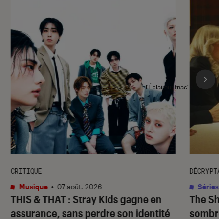
l'Éclaireur fnac">
CRITIQUE
DÉCRYPT
Musique
•
07 août. 2026
Séries
THIS & THAT
: Stray Kids gagne en
The S
assurance, sans perdre son identité
sombr