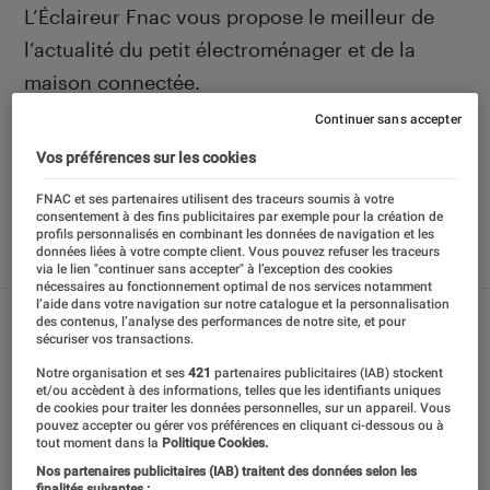
Introduction
L’Éclaireur Fnac vous propose le meilleur de
l’actualité du petit électroménager et de la
maison connectée.
Continuer sans accepter
Vos préférences sur les cookies
Nos derniers contenus
FNAC et ses partenaires utilisent des traceurs soumis à votre
consentement à des fins publicitaires par exemple pour la création de
profils personnalisés en combinant les données de navigation et les
données liées à votre compte client. Vous pouvez refuser les traceurs
Tout
Articles
Sélections et guides
Tests
via le lien "continuer sans accepter" à l’exception des cookies
nécessaires au fonctionnement optimal de nos services notamment
l’aide dans votre navigation sur notre catalogue et la personnalisation
des contenus, l’analyse des performances de notre site, et pour
sécuriser vos transactions.
Notre organisation et ses
421
partenaires publicitaires (IAB) stockent
et/ou accèdent à des informations, telles que les identifiants uniques
de cookies pour traiter les données personnelles, sur un appareil. Vous
pouvez accepter ou gérer vos préférences en cliquant ci-dessous ou à
tout moment dans la
Politique Cookies.
Nos partenaires publicitaires (IAB) traitent des données selon les
finalités suivantes :