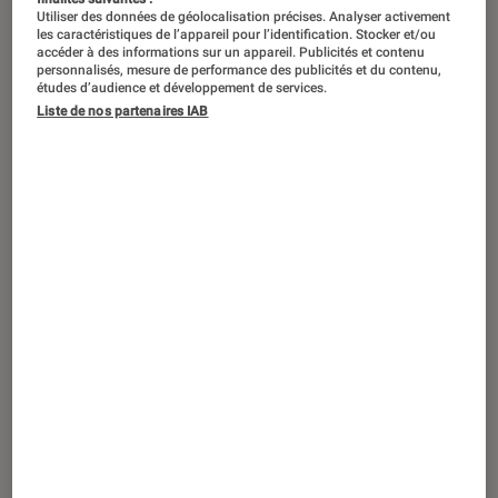
Utiliser des données de géolocalisation précises. Analyser activement
les caractéristiques de l’appareil pour l’identification. Stocker et/ou
accéder à des informations sur un appareil. Publicités et contenu
personnalisés, mesure de performance des publicités et du contenu,
études d’audience et développement de services.
Liste de nos partenaires IAB
VIDÉO
Maison
•
26 oct. 2017
Manger anti-blues et entretenir sa
bonne humeur en prévention de l’hiver