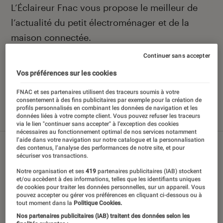
Introduction
L’Éclaireur Fnac vous propose le meilleur de
l’actualité du petit électroménager et de la
maison connectée.
Continuer sans accepter
Vos préférences sur les cookies
Nos derniers contenus
FNAC et ses partenaires utilisent des traceurs soumis à votre
consentement à des fins publicitaires par exemple pour la création de
profils personnalisés en combinant les données de navigation et les
données liées à votre compte client. Vous pouvez refuser les traceurs
Tout
Articles
Sélections et guides
Tests
via le lien "continuer sans accepter" à l’exception des cookies
nécessaires au fonctionnement optimal de nos services notamment
l’aide dans votre navigation sur notre catalogue et la personnalisation
des contenus, l’analyse des performances de notre site, et pour
sécuriser vos transactions.
Notre organisation et ses
419
partenaires publicitaires (IAB) stockent
et/ou accèdent à des informations, telles que les identifiants uniques
de cookies pour traiter les données personnelles, sur un appareil. Vous
pouvez accepter ou gérer vos préférences en cliquant ci-dessous ou à
tout moment dans la
Politique Cookies.
Nos partenaires publicitaires (IAB) traitent des données selon les