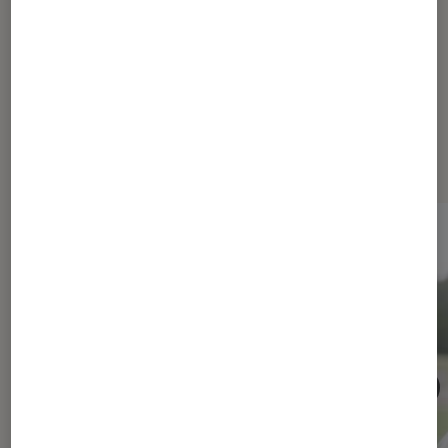
...
23
Les plus lus dans Maison