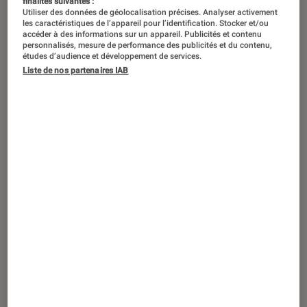
finalités suivantes :
Utiliser des données de géolocalisation précises. Analyser activement
les caractéristiques de l’appareil pour l’identification. Stocker et/ou
accéder à des informations sur un appareil. Publicités et contenu
personnalisés, mesure de performance des publicités et du contenu,
études d’audience et développement de services.
Liste de nos partenaires IAB
SÉLECTION
Maison
•
03 juil. 2026
Les meilleurs bons plans et produits
soldés en maison, cuisine et bien-être