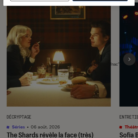
l'Éclaireur fnac">
DÉCRYPTAGE
ENTRETI
Séries
•
06 août. 2026
Théâtr
The Shards
révèle la face (très)
Sofia 