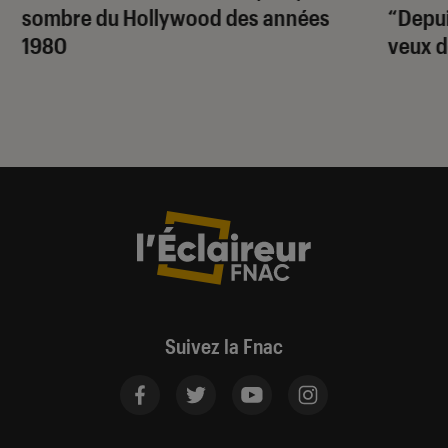
sombre du Hollywood des années
“Depuis
1980
veux d
Suivez la Fnac