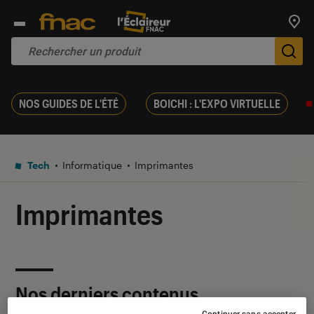
Trouv
De
NOS GUIDES DE L'ÉTÉ
BOICHI : L'EXPO VIRTUELLE
Tech
Informatique
Imprimantes
Imprimantes
Nos derniers contenus
Continuer sans accepter