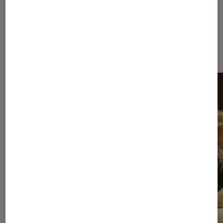
À la une de
VOIR TOUT
l'Éclaireur FNAC
l'Éclaireur fnac">