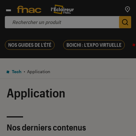
Trouv
De
NOS GUIDES DE L'ÉTÉ
BOICHI : L'EXPO VIRTUELLE
Tech
Application
Application
Nos derniers contenus