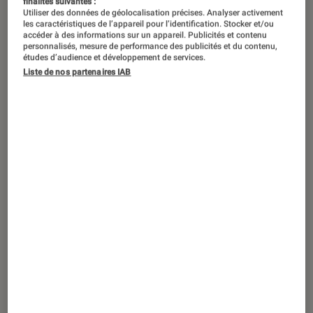
finalités suivantes :
Utiliser des données de géolocalisation précises. Analyser activement
les caractéristiques de l’appareil pour l’identification. Stocker et/ou
accéder à des informations sur un appareil. Publicités et contenu
personnalisés, mesure de performance des publicités et du contenu,
ACTU
études d’audience et développement de services.
Liste de nos partenaires IAB
Application
•
22 avr. 2025
Voici comment redonner de l’éclat à de
vieux clichés avec Google Photos