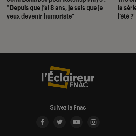
“Depuis que j’ai 8 ans, je sais que je
la sér
veux devenir humoriste”
l’été ?
Suivez la Fnac