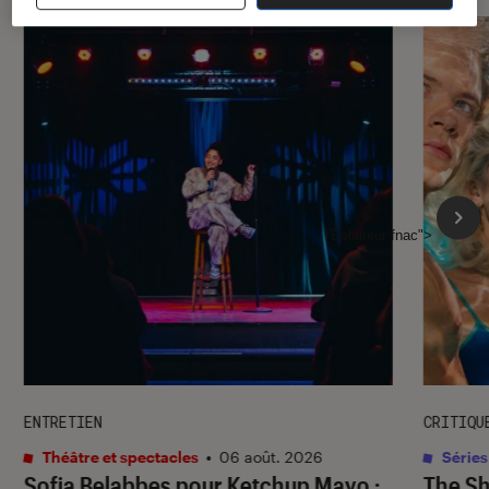
l'Éclaireur fnac">
ENTRETIEN
CRITIQU
Théâtre et spectacles
•
06 août. 2026
Séries
Sofia Belabbes pour
Ketchup Mayo
:
The S