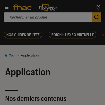
Trouv
De
NOS GUIDES DE L'ÉTÉ
BOICHI : L'EXPO VIRTUELLE
Tech
Application
Application
Nos derniers contenus