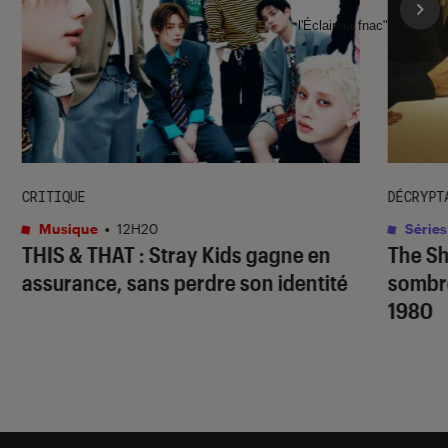
l'Éclaireur fnac">
CRITIQUE
DÉCRYPT
Musique
•
12H20
Séries
THIS & THAT
: Stray Kids gagne en
The S
assurance, sans perdre son identité
sombr
1980