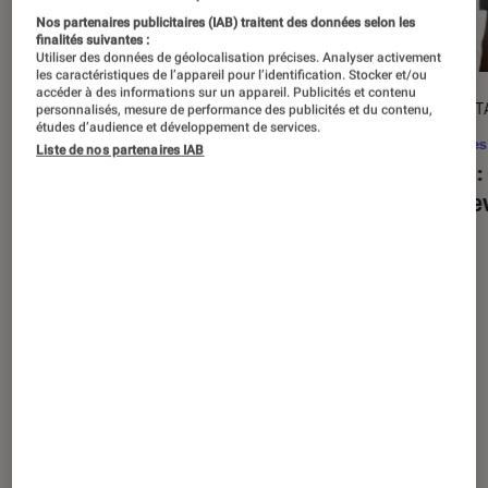
Nos partenaires publicitaires (IAB) traitent des données selon les
finalités suivantes :
Utiliser des données de géolocalisation précises. Analyser activement
les caractéristiques de l’appareil pour l’identification. Stocker et/ou
accéder à des informations sur un appareil. Publicités et contenu
ACTU
DÉCRYPT
personnalisés, mesure de performance des publicités et du contenu,
études d’audience et développement de services.
Séries
•
20 août. 2025
Séries
Liste de nos partenaires IAB
« The Twisted Tale of Amanda Knox »
Alien
:
: faut-il regarder la série choc de
est de
Disney+ ?
Nos derniers contenus
Tout
Articles
Sélections et guides
Tests