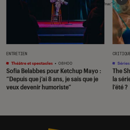
l'Éclaireur fnac">
ENTRETIEN
CRITIQU
Théâtre et spectacles
•
08H00
Séries
Sofia Belabbes pour
Ketchup Mayo
:
The S
“Depuis que j’ai 8 ans, je sais que je
la sér
veux devenir humoriste”
l’été ?