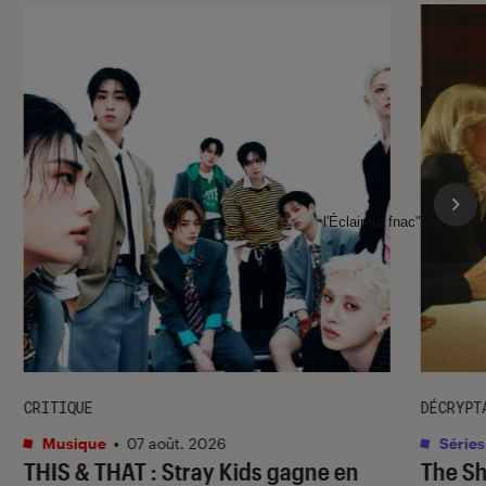
l'Éclaireur fnac">
CRITIQUE
DÉCRYPT
Musique
•
07 août. 2026
Séries
THIS & THAT
: Stray Kids gagne en
The S