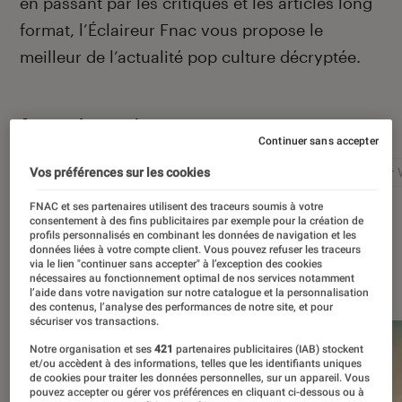
en passant par les critiques et les articles long
format, l’Éclaireur Fnac vous propose le
meilleur de l’actualité pop culture décryptée.
Autour de ce sujet
Continuer sans accepter
Netflix
Marvel
Nintendo
Disney+
Star 
Vos préférences sur les cookies
FNAC et ses partenaires utilisent des traceurs soumis à votre
consentement à des fins publicitaires par exemple pour la création de
profils personnalisés en combinant les données de navigation et les
données liées à votre compte client. Vous pouvez refuser les traceurs
via le lien "continuer sans accepter" à l’exception des cookies
À la une
nécessaires au fonctionnement optimal de nos services notamment
l’aide dans votre navigation sur notre catalogue et la personnalisation
des contenus, l’analyse des performances de notre site, et pour
sécuriser vos transactions.
Notre organisation et ses
421
partenaires publicitaires (IAB) stockent
et/ou accèdent à des informations, telles que les identifiants uniques
de cookies pour traiter les données personnelles, sur un appareil. Vous
pouvez accepter ou gérer vos préférences en cliquant ci-dessous ou à