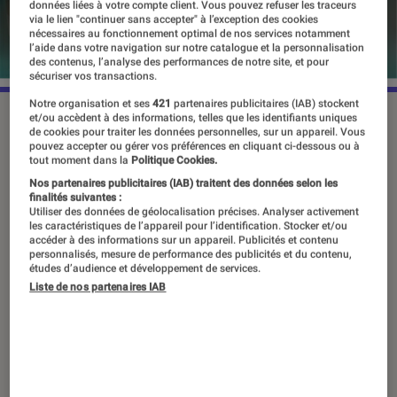
données liées à votre compte client. Vous pouvez refuser les traceurs
via le lien "continuer sans accepter" à l’exception des cookies
nécessaires au fonctionnement optimal de nos services notamment
l’aide dans votre navigation sur notre catalogue et la personnalisation
des contenus, l’analyse des performances de notre site, et pour
sécuriser vos transactions.
Notre organisation et ses
421
partenaires publicitaires (IAB) stockent
©Lego
et/ou accèdent à des informations, telles que les identifiants uniques
de cookies pour traiter les données personnelles, sur un appareil. Vous
pouvez accepter ou gérer vos préférences en cliquant ci-dessous ou à
tout moment dans la
Politique Cookies.
La course aux cadeaux de Noël a
Nos partenaires publicitaires (IAB) traitent des données selon les
finalités suivantes :
officiellement commencé ! Et s’il y a
Utiliser des données de géolocalisation précises. Analyser activement
les caractéristiques de l’appareil pour l’identification. Stocker et/ou
bien une valeur sûre qui traverse les
accéder à des informations sur un appareil. Publicités et contenu
personnalisés, mesure de performance des publicités et du contenu,
générations et rassemble toute la
études d’audience et développement de services.
famille, c’est la marque LEGO®. De la
Liste de nos partenaires IAB
brique LEGO® DUPLO pour les tout-
petits aux constructions pour adultes,
la marque danoise est la promesse
d’heures de construction et