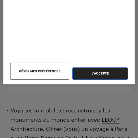
LEGO® Art 31213 La Joconde
105,47€
À partir de
En stock vendeur partenaire
GÉRER MES PRÉFÉRENCES
J'ACCEPTE
Voir sur Fnac.com
Voyages immobiles : reconstruisez les
monuments du monde entier avec
LEGO®
Architecture
. Offrez (vous) un voyage à Paris