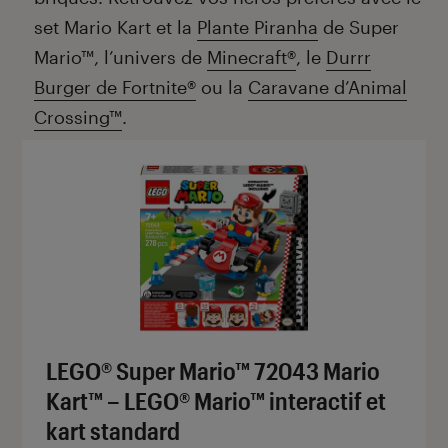
set Mario Kart et la
Plante Piranha
de Super
Mario™, l’univers de
Minecraft®
, le
Durrr
Burger de Fortnite®
ou la
Caravane d’Animal
Crossing™
.
LEGO® Super Mario™ 72043 Mario
Kart™ – LEGO® Mario™ interactif et
kart standard