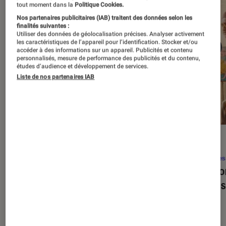
tout moment dans la
Politique Cookies.
Nos partenaires publicitaires (IAB) traitent des données selon les
finalités suivantes :
Utiliser des données de géolocalisation précises. Analyser activement
les caractéristiques de l’appareil pour l’identification. Stocker et/ou
accéder à des informations sur un appareil. Publicités et contenu
personnalisés, mesure de performance des publicités et du contenu,
études d’audience et développement de services.
Liste de nos partenaires IAB
SÉLECTION
ACTU
Séries
•
22 avr. 2026
Séries
Les 100 meilleures séries de tous les
Eupho
temps : le classement ultime
Levins