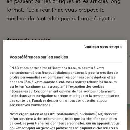
en passant par les critiques et les articles long
format, l’Éclaireur Fnac vous propose le
meilleur de l’actualité pop culture décryptée.
Autour de ce sujet
Continuer sans accepter
Netflix
Marvel
Nintendo
Disney+
Star 
Vos préférences sur les cookies
FNAC et ses partenaires utilisent des traceurs soumis à votre
consentement à des fins publicitaires par exemple pour la création de
profils personnalisés en combinant les données de navigation et les
données liées à votre compte client. Vous pouvez refuser les traceurs
via le lien "continuer sans accepter" à l’exception des cookies
À la une
nécessaires au fonctionnement optimal de nos services notamment
l’aide dans votre navigation sur notre catalogue et la personnalisation
des contenus, l’analyse des performances de notre site, et pour
sécuriser vos transactions.
Notre organisation et ses
421
partenaires publicitaires (IAB) stockent
et/ou accèdent à des informations, telles que les identifiants uniques
de cookies pour traiter les données personnelles, sur un appareil. Vous
pouvez accepter ou gérer vos préférences en cliquant ci-dessous ou à