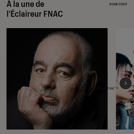
À la une de
VOIR TOUT
l'Éclaireur FNAC
l'Éclaireur fnac">