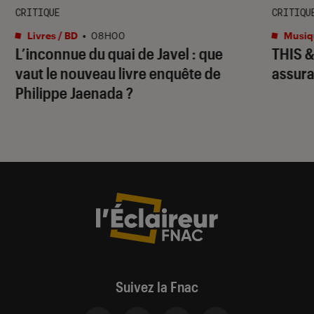
CRITIQUE
CRITIQU
Livres / BD
•
08H00
Musiq
L’inconnue du quai de Javel : que
THIS 
vaut le nouveau livre enquête de
assura
Philippe Jaenada ?
Suivez la Fnac