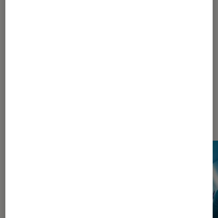
1
...
60
...
111
112
113
114
115
...
120
125
135
160
210
310
510
910
...
938
Les plus lus dans Pop Culture