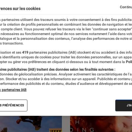
Jeux Vidéo PC
Continu
rences sur les cookies
 partenaires utilisent des traceurs soumis à votre consentement à des fins publicita
r la création de profils personnalisés en combinant les données de navigation et l
e compte client. Vous pouvez refuser les traceurs via le lien "continuer sans accepter"
 nécessaires au fonctionnement optimal de nos services notamment l’aide dans vot
par L’Éclaireur Fnac. Découvrez les sorties du
atalogue et la personnalisation des contenus, l’analyse des performances de notre si
s transactions.
itiques, ainsi que des reportages sur l’un
isation et ses
419
partenaires publicitaires (IAB) stockent et/ou accèdent à des inf
s de France.
es identifiants uniques de cookies pour traiter les données personnelles, sur un appa
pter ou gérer vos préférences en cliquant ci-dessous ou à tout moment dans la
Poli
res publicitaires (IAB) traitent des données selon les finalités suivantes :
 données de géolocalisation précises. Analyser activement les caractéristiques de l’
tion. Stocker et/ou accéder à des informations sur un appareil. Publicités et contenu
erformance des publicités et du contenu, études d’audience et développement de se
s partenaires IAB
S PRÉFÉRENCES
J'