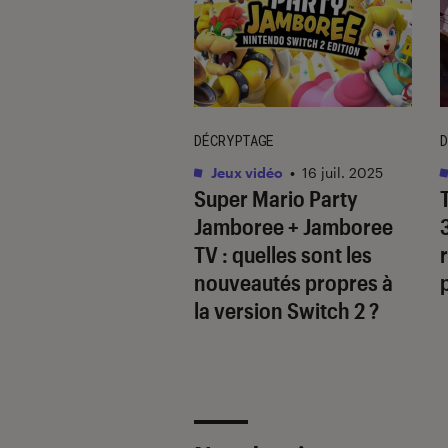
DÉCRYPTAGE
D
vidéo
•
09 avr. 2025
Jeux vidéo
•
16 juil. 2025
’
inZOI
: que vaut
Super Mario Party
oproclamé “Sims-
Jamboree + Jamboree
” ?
TV
: quelles sont les
nouveautés propres à
la version Switch 2 ?