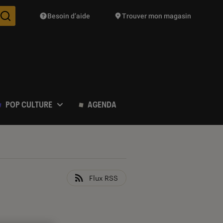
Besoin d’aide
Trouver mon magasin
Des suggestions de produits vont vous être proposées pendant vo
POP CULTURE
AGENDA
Flux RSS