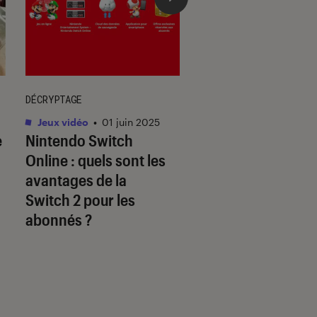
DÉCRYPTAGE
DÉCRYPTAGE
Jeux vidéo
•
01 juin 2025
Jeux vidéo
•
30 mai.
e
Nintendo Switch
Les jeux Disney so
Online : quels sont les
à la hauteur des
avantages de la
licences originale
Switch 2 pour les
abonnés ?