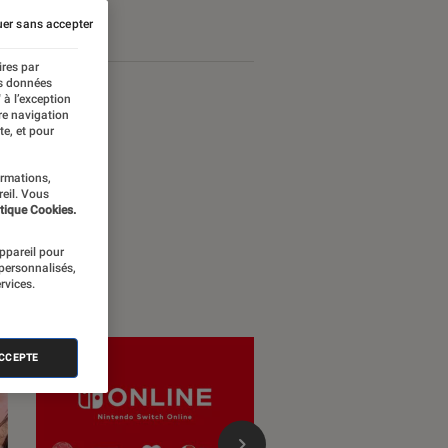
er sans accepter
ires par
es données
 à l’exception
re navigation
te, et pour
ormations,
reil. Vous
tique Cookies.
appareil pour
 personnalisés,
rvices.
ACCEPTE