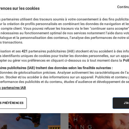
Jeux Vidéo PC
Continu
rences sur les cookies
 partenaires utilisent des traceurs soumis à votre consentement à des fins publicita
r la création de profils personnalisés en combinant les données de navigation et l
e compte client. Vous pouvez refuser les traceurs via le lien "continuer sans accepter"
 nécessaires au fonctionnement optimal de nos services notamment l’aide dans vot
par L’Éclaireur Fnac. Découvrez les sorties du
atalogue et la personnalisation des contenus, l’analyse des performances de notre si
s transactions.
itiques, ainsi que des reportages sur l’un
isation et ses
421
partenaires publicitaires (IAB) stockent et/ou accèdent à des inf
s de France.
es identifiants uniques de cookies pour traiter les données personnelles, sur un appa
pter ou gérer vos préférences en cliquant ci-dessous ou à tout moment dans la
Poli
res publicitaires (IAB) traitent des données selon les finalités suivantes :
 données de géolocalisation précises. Analyser activement les caractéristiques de l’
tion. Stocker et/ou accéder à des informations sur un appareil. Publicités et contenu
erformance des publicités et du contenu, études d’audience et développement de se
s partenaires IAB
S PRÉFÉRENCES
J'