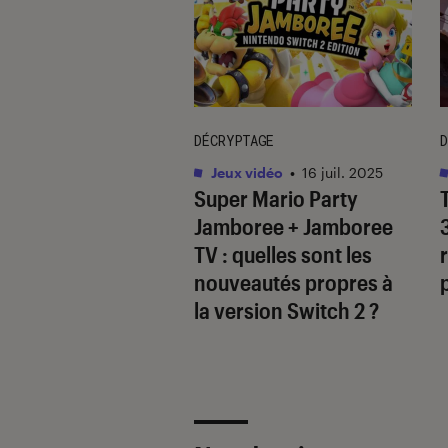
DÉCRYPTAGE
D
vidéo
•
09 avr. 2025
Jeux vidéo
•
16 juil. 2025
’
inZOI
: que vaut
Super Mario Party
oproclamé “Sims-
Jamboree + Jamboree
” ?
TV
: quelles sont les
nouveautés propres à
la version Switch 2 ?