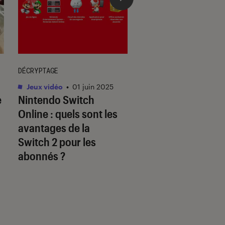
DÉCRYPTAGE
DÉCRYPTAGE
Jeux vidéo
•
01 juin 2025
Jeux vidéo
•
30 mai.
e
Nintendo Switch
Les jeux Disney so
Online : quels sont les
à la hauteur des
avantages de la
licences originale
Switch 2 pour les
abonnés ?