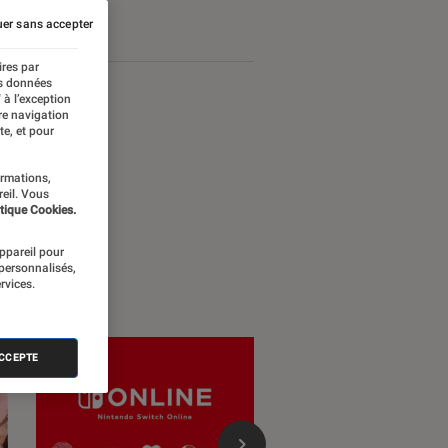
er sans accepter
ires par
es données
 à l’exception
re navigation
te, et pour
ormations,
reil. Vous
tique Cookies.
appareil pour
 personnalisés,
rvices.
ACCEPTE