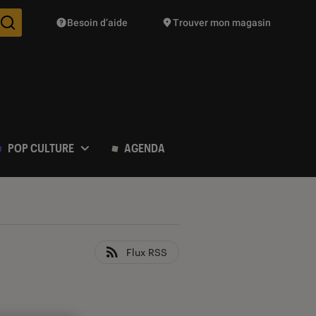
Besoin d’aide
Trouver mon magasin
Des suggestions de produits vont vous être proposées pendant vo
POP CULTURE
AGENDA
Flux RSS