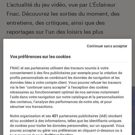
Introduction
L’actualité du jeu vidéo, vue par L’Éclaireur
Fnac. Découvrez les sorties du moment, des
entretiens, des critiques, ainsi que des
reportages sur l’un des loisirs les plus
populaires de France.
Continuer sans accepter
Vos préférences sur les cookies
FNAC et ses partenaires utilisent des traceurs soumis à votre
À la une
consentement à des fins publicitaires par exemple pour la création de
profils personnalisés en combinant les données de navigation et les
données liées à votre compte client. Vous pouvez refuser les traceurs
via le lien "continuer sans accepter" à l’exception des cookies
nécessaires au fonctionnement optimal de nos services notamment
l’aide dans votre navigation sur notre catalogue et la personnalisation
des contenus, l’analyse des performances de notre site, et pour
sécuriser vos transactions.
Notre organisation et ses
421
partenaires publicitaires (IAB) stockent
et/ou accèdent à des informations, telles que les identifiants uniques
de cookies pour traiter les données personnelles, sur un appareil. Vous
pouvez accepter ou gérer vos préférences en cliquant ci-dessous ou à