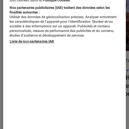
tout moment dans la
Politique Cookies.
Nos partenaires publicitaires (IAB) traitent des données selon les
finalités suivantes :
Utiliser des données de géolocalisation précises. Analyser activement
les caractéristiques de l’appareil pour l’identification. Stocker et/ou
accéder à des informations sur un appareil. Publicités et contenu
personnalisés, mesure de performance des publicités et du contenu,
études d’audience et développement de services.
Liste de nos partenaires IAB
DÉCRYPTAGE
DÉCRYPT
Jeux vidéo
•
16 juil. 2025
Jeux v
Super Mario Party Jamboree +
Tony H
Jamboree TV
: quelles sont les
on res
nouveautés propres à la version
de mo
Switch 2 ?