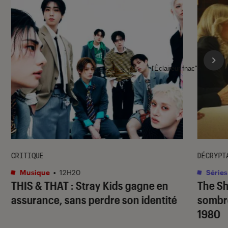
l'Éclaireur fnac">
CRITIQUE
DÉCRYPT
Musique
•
12H20
Séries
THIS & THAT
: Stray Kids gagne en
The S
assurance, sans perdre son identité
sombr
1980