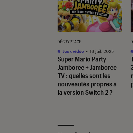
DÉCRYPTAGE
D
vidéo
•
09 avr. 2025
Jeux vidéo
•
16 juil. 2025
’
inZOI
: que vaut
Super Mario Party
oproclamé “Sims-
Jamboree + Jamboree
” ?
TV
: quelles sont les
nouveautés propres à
la version Switch 2 ?