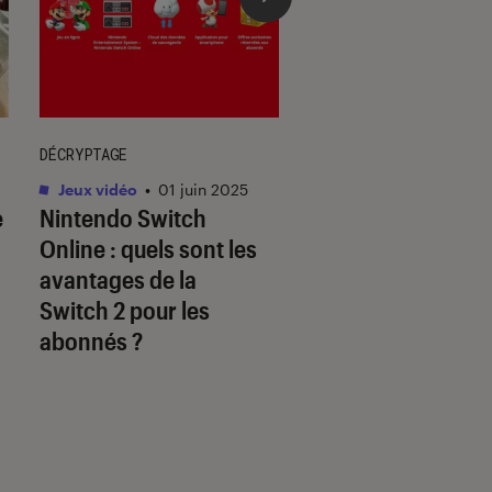
DÉCRYPTAGE
DÉCRYPTAGE
Jeux vidéo
•
01 juin 2025
Jeux vidéo
•
30 mai.
e
Nintendo Switch
Les jeux Disney so
Online : quels sont les
à la hauteur des
avantages de la
licences originale
Switch 2 pour les
abonnés ?