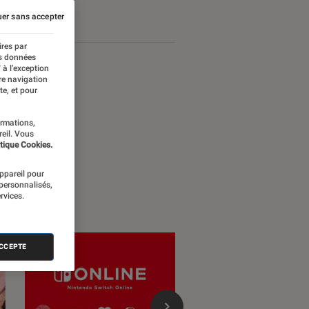
er sans accepter
ires par
es données
 à l’exception
re navigation
te, et pour
ormations,
reil. Vous
tique Cookies.
appareil pour
 personnalisés,
rvices.
ACCEPTE