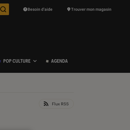
Besoin d’aide
Trouver mon magasin
Des suggestions de produits vont vous être proposées pendant vo
POP CULTURE
AGENDA
Flux RSS