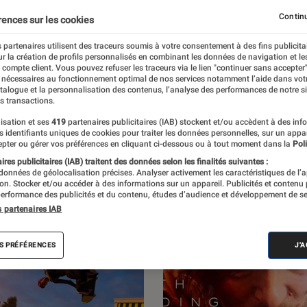
Jeux Vidéo PC
Continu
rences sur les cookies
 partenaires utilisent des traceurs soumis à votre consentement à des fins publicita
r la création de profils personnalisés en combinant les données de navigation et l
e compte client. Vous pouvez refuser les traceurs via le lien "continuer sans accepter"
 nécessaires au fonctionnement optimal de nos services notamment l’aide dans vot
par L’Éclaireur Fnac. Découvrez les sorties du
atalogue et la personnalisation des contenus, l’analyse des performances de notre si
s transactions.
itiques, ainsi que des reportages sur l’un
isation et ses
419
partenaires publicitaires (IAB) stockent et/ou accèdent à des inf
s de France.
es identifiants uniques de cookies pour traiter les données personnelles, sur un appa
pter ou gérer vos préférences en cliquant ci-dessous ou à tout moment dans la
Poli
res publicitaires (IAB) traitent des données selon les finalités suivantes :
 données de géolocalisation précises. Analyser activement les caractéristiques de l’
tion. Stocker et/ou accéder à des informations sur un appareil. Publicités et contenu
erformance des publicités et du contenu, études d’audience et développement de se
s partenaires IAB
S PRÉFÉRENCES
J'